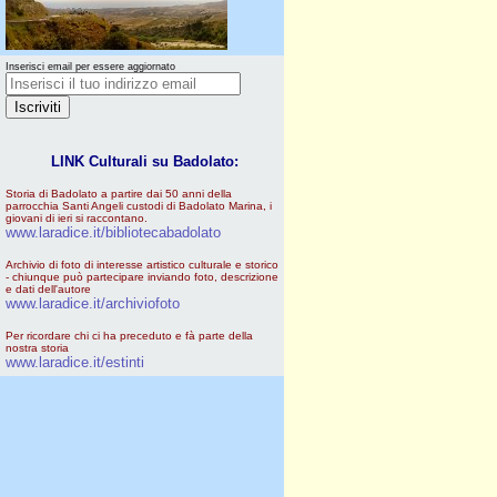
Inserisci email per essere aggiornato
LINK Culturali su Badolato:
Storia di Badolato a partire dai 50 anni della
parrocchia Santi Angeli custodi di Badolato Marina, i
giovani di ieri si raccontano.
www.laradice.it/bibliotecabadolato
Archivio di foto di interesse artistico culturale e storico
- chiunque può partecipare inviando foto, descrizione
e dati dell'autore
www.laradice.it/archiviofoto
Per ricordare chi ci ha preceduto e fà parte della
nostra storia
www.laradice.it/estinti