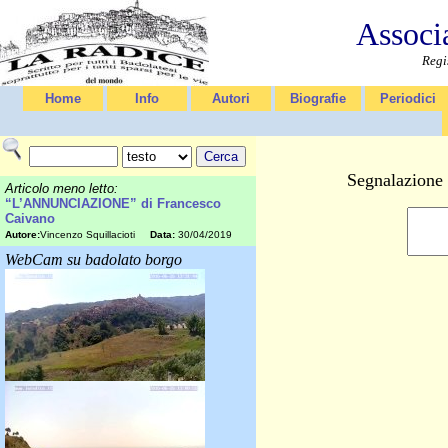
Associ
Regi
Home
Info
Autori
Biografie
Periodici
Segnalazione 
Articolo meno letto:
“L’ANNUNCIAZIONE” di Francesco
Caivano
Autore:
Vincenzo Squillacioti
Data:
30/04/2019
WebCam su badolato borgo