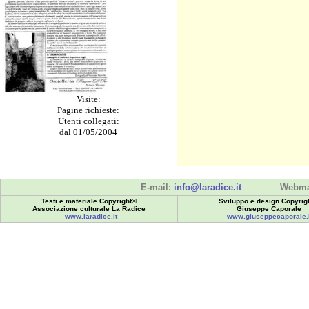
Visite:
Pagine richieste:
Utenti collegati:
dal 01/05/2004
E-mail:
info@laradice.it
Webma
Testi e materiale Copyright©
Sviluppo e design Copyrig
Associazione culturale La Radice
Giuseppe Caporale
www.laradice.it
www.giuseppecaporale.i