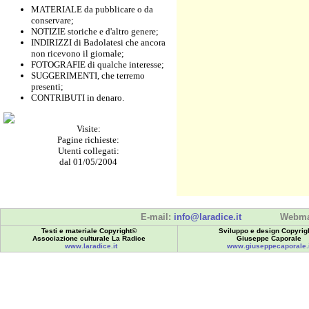
MATERIALE da pubblicare o da
conservare;
NOTIZIE storiche e d'altro genere;
INDIRIZZI di Badolatesi che ancora
non ricevono il giornale;
FOTOGRAFIE di qualche interesse;
SUGGERIMENTI, che terremo
presenti;
CONTRIBUTI in denaro.
Visite:
Pagine richieste:
Utenti collegati:
dal 01/05/2004
E-mail:
info@laradice.it
Webma
Testi e materiale Copyright©
Sviluppo e design Copyrig
Associazione culturale La Radice
Giuseppe Caporale
www.laradice.it
www.giuseppecaporale.i