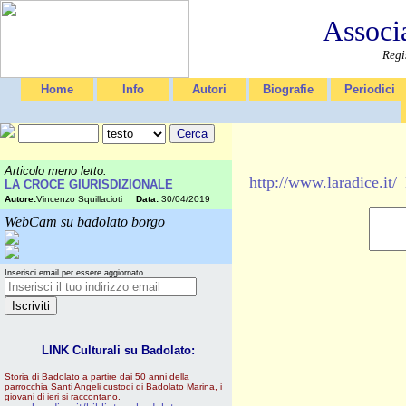
Associ
Regi
Home
Info
Autori
Biografie
Periodici
Articolo meno letto:
http://www.laradic
LA CROCE GIURISDIZIONALE
Autore:
Vincenzo Squillacioti
Data:
30/04/2019
WebCam su badolato borgo
Inserisci email per essere aggiornato
LINK Culturali su Badolato:
Storia di Badolato a partire dai 50 anni della
parrocchia Santi Angeli custodi di Badolato Marina, i
giovani di ieri si raccontano.