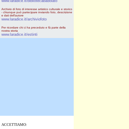
www.laradice.it/bibliotecabadolato
Archivio di foto di interesse artistico culturale e storico
- chiunque può partecipare inviando foto, descrizione
e dati dell'autore
www.laradice.it/archiviofoto
Per ricordare chi ci ha preceduto e fà parte della
nostra storia
www.laradice.it/estinti
ACCETTIAMO: