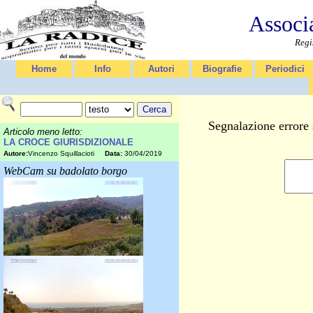
Associ
Regi
Home
Info
Autori
Biografie
Periodici
Segnalazione errore 
Articolo meno letto:
LA CROCE GIURISDIZIONALE
Autore:
Vincenzo Squillacioti
Data:
30/04/2019
WebCam su badolato borgo