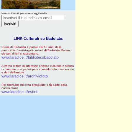
Inserisci email per essere aggiornato
LINK Culturali su Badolato:
Storia di Badolato a partire dai 50 anni della
parrocchia Santi Angeli custodi di Badolato Marina, i
giovani di ieri si raccontano.
www.laradice.it/bibliotecabadolato
Archivio di foto di interesse artistico culturale e storico
- chiunque può partecipare inviando foto, descrizione
e dati dell'autore
www.laradice.it/archiviofoto
Per ricordare chi ci ha preceduto e fà parte della
nostra storia
www.laradice.it/estinti