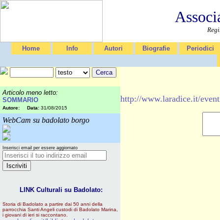
Associ
Regi
Home
Info
Autori
Biografie
Periodici
Articolo meno letto:
http://www.laradice.it/ev
SOMMARIO
Autore:
Data:
31/08/2015
WebCam su badolato borgo
Inserisci email per essere aggiornato
LINK Culturali su Badolato:
Storia di Badolato a partire dai 50 anni della
parrocchia Santi Angeli custodi di Badolato Marina,
i giovani di ieri si raccontano.