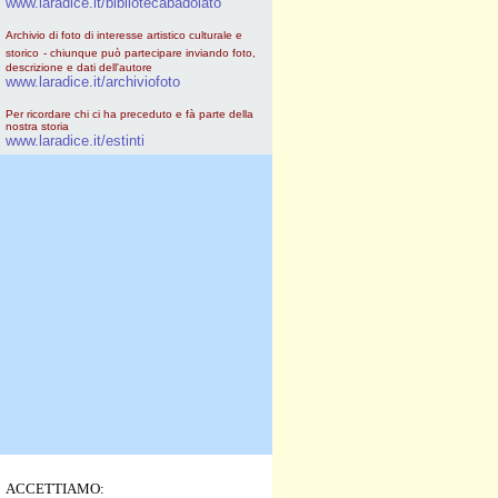
www.laradice.it/bibliotecabadolato
Archivio di foto di interesse artistico culturale e
storico
- chiunque può partecipare inviando foto,
descrizione e dati dell'autore
www.laradice.it/archiviofoto
Per ricordare chi ci ha preceduto e fà parte della
nostra storia
www.laradice.it/estinti
ACCETTIAMO: