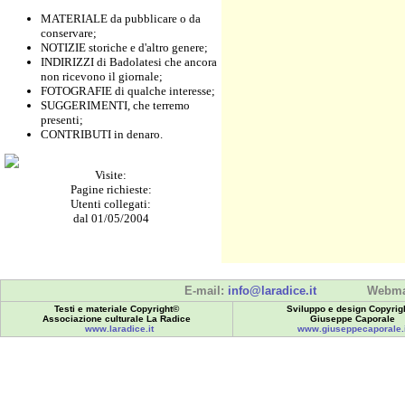
MATERIALE da pubblicare o da
conservare;
NOTIZIE storiche e d'altro genere;
INDIRIZZI di Badolatesi che ancora
non ricevono il giornale;
FOTOGRAFIE di qualche interesse;
SUGGERIMENTI, che terremo
presenti;
CONTRIBUTI in denaro.
Visite:
Pagine richieste:
Utenti collegati:
dal 01/05/2004
E-mail:
info@laradice.it
Webma
Testi e materiale Copyright©
Sviluppo e design Copyrig
Associazione culturale La Radice
Giuseppe Caporale
www.laradice.it
www.giuseppecaporale.i