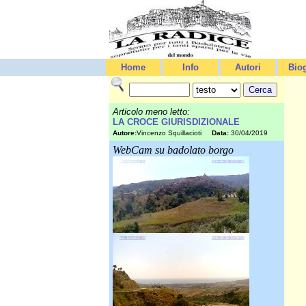
Home
Info
Autori
Biog
Articolo meno letto:
LA CROCE GIURISDIZIONALE
Autore:
Vincenzo Squillacioti
Data:
30/04/2019
WebCam su badolato borgo