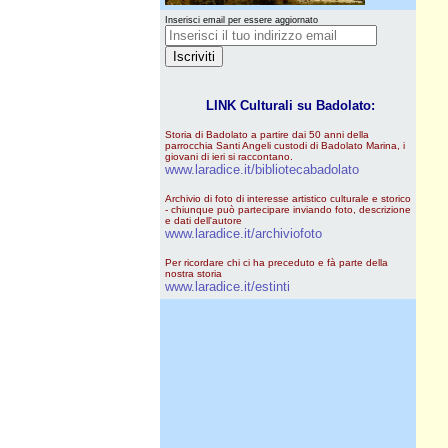
Inserisci email per essere aggiornato
LINK Culturali su Badolato:
Storia di Badolato a partire dai 50 anni della
parrocchia Santi Angeli custodi di Badolato Marina, i
giovani di ieri si raccontano.
www.laradice.it/bibliotecabadolato
Archivio di foto di interesse artistico culturale e storico
- chiunque può partecipare inviando foto, descrizione
e dati dell'autore
www.laradice.it/archiviofoto
Per ricordare chi ci ha preceduto e fà parte della
nostra storia
www.laradice.it/estinti