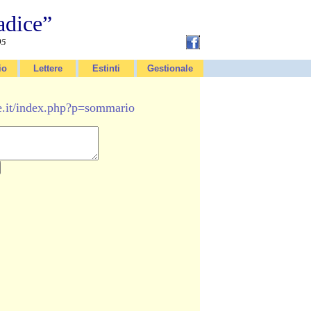
adice”
95
io
Lettere
Estinti
Gestionale
e.it/index.php?p=sommario