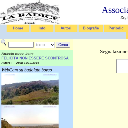
Associ
Regi
Home
Info
Autori
Biografie
Periodici
Segnalazione 
Articolo meno letto:
FELICITÀ NON ESSERE SCONTROSA
Autore:
Data:
31/12/2015
WebCam su badolato borgo