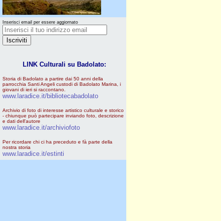
Inserisci email per essere aggiornato
LINK Culturali su Badolato:
Storia di Badolato a partire dai 50 anni della
parrocchia Santi Angeli custodi di Badolato Marina, i
giovani di ieri si raccontano.
www.laradice.it/bibliotecabadolato
Archivio di foto di interesse artistico culturale e storico
- chiunque può partecipare inviando foto, descrizione
e dati dell'autore
www.laradice.it/archiviofoto
Per ricordare chi ci ha preceduto e fà parte della
nostra storia
www.laradice.it/estinti