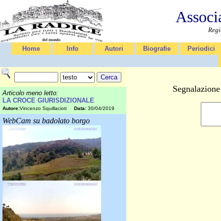
Associ
Regi
Home
Info
Autori
Biografie
Periodici
Segnalazione 
Articolo meno letto:
LA CROCE GIURISDIZIONALE
Autore:
Vincenzo Squillacioti
Data:
30/04/2019
WebCam su badolato borgo