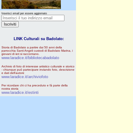
Inserisci email per essere aggiornato
LINK Culturali su Badolato:
Storia di Badolato a partire dai 50 anni della
parrocchia Santi Angeli custodi di Badolato Marina, i
giovani di ieri si raccontano.
www.laradice.it/bibliotecabadolato
Archivio di foto di interesse artistico culturale e storico
- chiunque può partecipare inviando foto, descrizione
e dati dell'autore
www.laradice.it/archiviofoto
Per ricordare chi ci ha preceduto e fà parte della
nostra storia
www.laradice.it/estinti