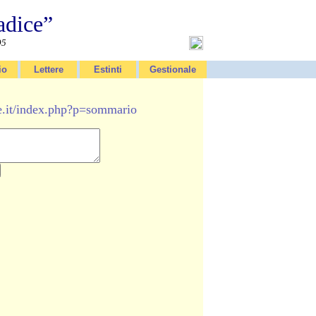
adice”
95
io
Lettere
Estinti
Gestionale
e.it/index.php?p=sommario