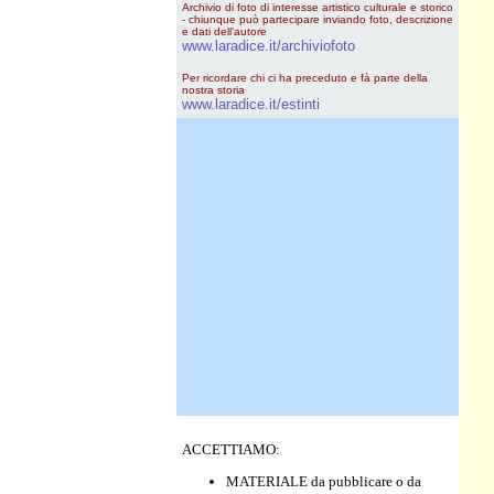
Archivio di foto di interesse artistico culturale e storico
- chiunque può partecipare inviando foto, descrizione
e dati dell'autore
www.laradice.it/archiviofoto
Per ricordare chi ci ha preceduto e fà parte della
nostra storia
www.laradice.it/estinti
ACCETTIAMO:
MATERIALE da pubblicare o da