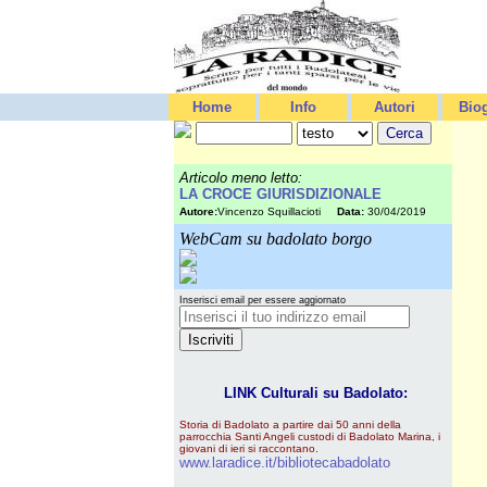
Home
Info
Autori
Biog
Articolo meno letto:
LA CROCE GIURISDIZIONALE
Autore:
Vincenzo Squillacioti
Data:
30/04/2019
WebCam su badolato borgo
Inserisci email per essere aggiornato
LINK Culturali su Badolato:
Storia di Badolato a partire dai 50 anni della
parrocchia Santi Angeli custodi di Badolato Marina, i
giovani di ieri si raccontano.
www.laradice.it/bibliotecabadolato