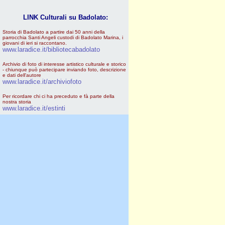
LINK Culturali su Badolato:
Storia di Badolato a partire dai 50 anni della
parrocchia Santi Angeli custodi di Badolato Marina, i
giovani di ieri si raccontano.
www.laradice.it/bibliotecabadolato
Archivio di foto di interesse artistico culturale e storico
- chiunque può partecipare inviando foto, descrizione
e dati dell'autore
www.laradice.it/archiviofoto
Per ricordare chi ci ha preceduto e fà parte della
nostra storia
www.laradice.it/estinti