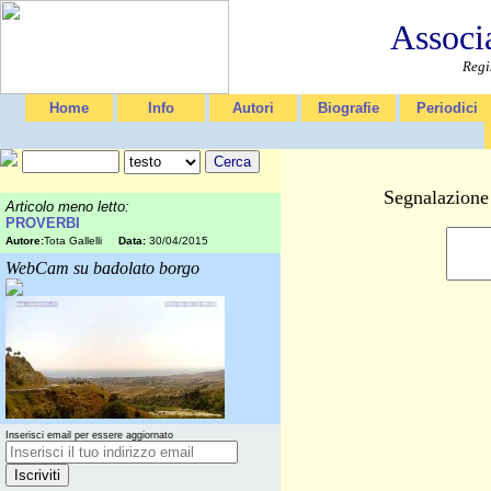
Associ
Regi
Home
Info
Autori
Biografie
Periodici
Segnalazione 
Articolo meno letto:
PROVERBI
Autore:
Tota Gallelli
Data:
30/04/2015
WebCam su badolato borgo
Inserisci email per essere aggiornato