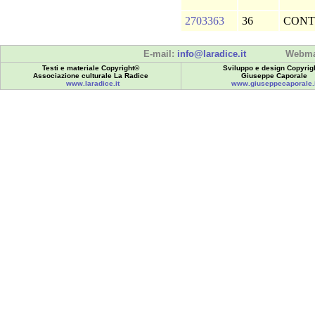
2703363
36
CONT
E-mail:
info@laradice.it
Webma
Testi e materiale Copyright©
Sviluppo e design Copyrig
Associazione culturale La Radice
Giuseppe Caporale
www.laradice.it
www.giuseppecaporale.i