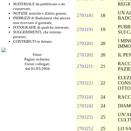
REGI
MATERIALE da pubblicare o da
conservare;
UN A
NOTIZIE storiche e d'altro genere;
2703181
18
BADOL
INDIRIZZI di Badolatesi che ancora
non ricevono il giornale;
PUBB
FOTOGRAFIE di qualche interesse;
2703191
19
SUI 
SUGGERIMENTI, che terremo
presenti;
I MIN
CONTRIBUTI in denaro.
2703201
20
IMMO
Visite:
2703202
20
IL P
Pagine richieste:
RACC
Utenti collegati:
2703211
21
dal 01/05/2004
PAZI
ELEZ
2703221
22
CONS
OTTO
2703241
24
RACC
2703242
24
DIAM
UN’A
2703251
25
CULT
2703252
25
LO S