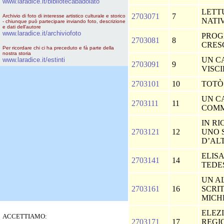
www.laradice.it/bibliotecabadolato
LETT
2703071
7
Archivio di foto di interesse artistico culturale e storico
NATI
- chiunque può partecipare inviando foto, descrizione
e dati dell'autore
www.laradice.it/archiviofoto
PROG
2703081
8
CRESC
Per ricordare chi ci ha preceduto e fà parte della
nostra storia
UN C
www.laradice.it/estinti
2703091
9
VISC
2703101
10
TOTÒ
UN C
2703111
11
COMM
IN RI
2703121
12
UNO 
D’ALT
ELIS
2703141
14
TEDE
UN A
2703161
16
SCRI
MICH
ELEZ
ACCETTIAMO:
2703171
17
REGI