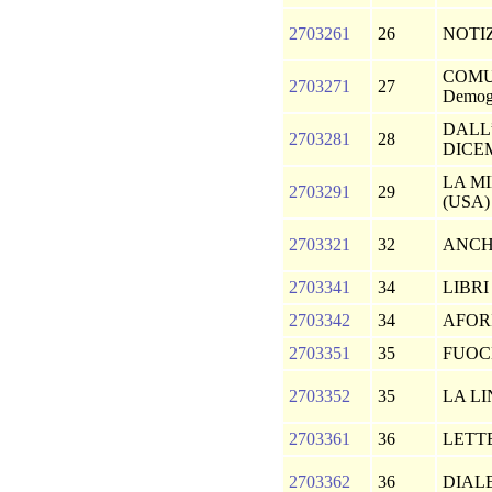
2703261
26
NOTI
COMUN
2703271
27
Demogr
DALL
2703281
28
DICE
LA M
2703291
29
(USA) 
2703321
32
ANCH
2703341
34
LIBRI
2703342
34
AFOR
2703351
35
FUOC
2703352
35
LA L
2703361
36
LETT
2703362
36
DIAL