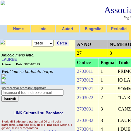
Associ
Regi
Home
Info
Autori
Biografie
Periodici
ANNO
NUMER
27
3
Articolo meno letto:
LAUREE
Codice
Pagina
Titolo
Autore:
Data:
30/04/2019
2703011
1
PRIM
WebCam su badolato borgo
2703012
1
IO LA
2703021
2
SOM
Inserisci email per essere aggiornato
2703022
2
“LA RA
2703031
3
CANZ
LINK Culturali su Badolato:
2703032
3
LAU
Storia di Badolato a partire dai 50 anni della
parrocchia Santi Angeli custodi di Badolato Marina, i
giovani di ieri si raccontano.
2703041
4
I DUE