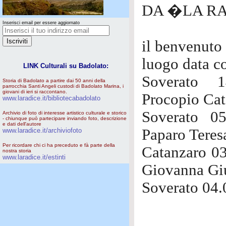
DA �LA R
Inserisci email per essere aggiornato
il benvenuto 
luogo data c
LINK Culturali su Badolato:
Soverato 1
Storia di Badolato a partire dai 50 anni della
parrocchia Santi Angeli custodi di Badolato Marina, i
giovani di ieri si raccontano.
Procopio Cat
www.laradice.it/bibliotecabadolato
Soverato 0
Archivio di foto di interesse artistico culturale e storico
- chiunque può partecipare inviando foto, descrizione
e dati dell'autore
Paparo Teres
www.laradice.it/archiviofoto
Per ricordare chi ci ha preceduto e fà parte della
Catanzaro 03
nostra storia
www.laradice.it/estinti
Giovanna Gi
Soverato 04.