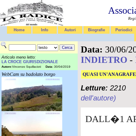
Associ
Regi
Home
Info
Autori
Biografie
Periodici
Data:
30/06/2
INDIETRO
-
Articolo meno letto:
LA CROCE GIURISDIZIONALE
Autore:
Vincenzo Squillacioti
Data:
30/04/2019
WebCam su badolato borgo
QUASI UN'ANAGRAFE
Letture:
2210
dell'autore)
DALL�1 AP