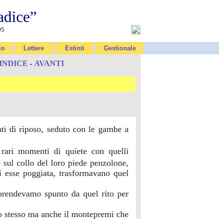
adice”
95
io
Lettere
Estinti
Gestionale
INDICE
-
AVANTI
ti di riposo, seduto con le gambe a
 rari momenti di quiete con quelli
 sul collo del loro piede penzolone,
di esse poggiata, trasformavano quel
 prendevamo spunto da quel rito per
lo stesso ma anche il montepremi che