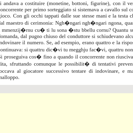
si andava a costituire (monetine, bottoni, figurine), con il v
concorrente per primo sorteggiato si sistemava a cavallo sul co
gioco. Con gli occhi tappati dalle sue stesse mani e la testa ch
dal maestro di cerimonia: Ngh�ngari ngh�ngari ngona, qua
a mmenzij�rnu cu� ti lu sona �stu bbellu cornu? Quantu su
domanda, dal pugno chiuso del conduttore si schiudevano alcu
indovinare il numero. Se, ad esempio, erano quattro e la rispost
continuava: si quattru dic�vi tu megghju fac�vi, quattru non 
Si proseguiva cos� fino a quando il concorrente non riusciva
dita, sfruttando comunque le possibilit� di tentativi prevent
toccava al giocatore successivo tentare di indovinare, e m
malloppo.