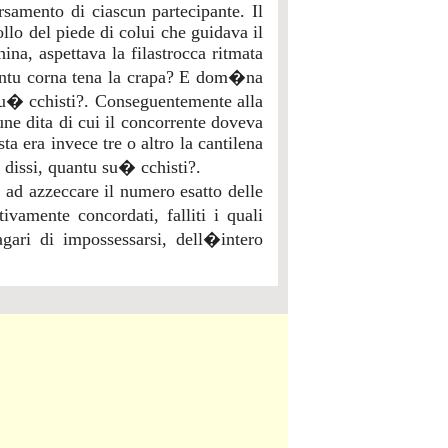
ersamento di ciascun partecipante. Il
llo del piede di colui che guidava il
ina, aspettava la filastrocca ritmata
ntu corna tena la crapa? E dom�na
� cchisti?. Conseguentemente alla
ne dita di cui il concorrente doveva
a era invece tre o altro la cantilena
dissi, quantu su� cchisti?.
 ad azzeccare il numero esatto delle
ivamente concordati, falliti i quali
agari di impossessarsi, dell�intero