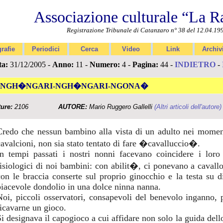
Associazione culturale “La R
Registrazione Tribunale di Catanzaro n° 38 del 12.04.19
rafie
Periodici
Cerca
Video
Link
Archiv
ta:
31/12/2005 -
Anno:
11 -
Numero:
4 -
Pagina:
44 -
INDIETRO
-
NGH�NGARI-NGH�NGARI-NGONA�
ture:
2106
AUTORE:
Mario Ruggero Gallelli
(Altri articoli dell'autore)
Credo che nessun bambino alla vista di un adulto nei momen
cavalcioni, non sia stato tentato di fare �cavalluccio�.
In tempi passati i nostri nonni facevano coincidere i loro
fisiologici di noi bambini: con abilit�, ci ponevano a cavallo
con le braccia conserte sul proprio ginocchio e la testa su 
piacevole dondolio in una dolce ninna nanna.
Noi, piccoli osservatori, consapevoli del benevolo inganno,
ricavarne un gioco.
Si designava il capogioco a cui affidare non solo la guida del