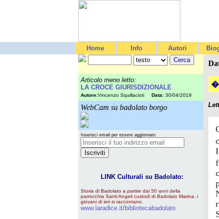
Home
Info
Autori
Biog
Da
Articolo meno letto:
�
LA CROCE GIURISDIZIONALE
Autore:
Vincenzo Squillacioti
Data:
30/04/2019
Let
WebCam su badolato borgo
Inserisci email per essere aggiornato
LINK Culturali su Badolato:
Storia di Badolato a partire dai 50 anni della
parrocchia Santi Angeli custodi di Badolato Marina, i
giovani di ieri si raccontano.
www.laradice.it/bibliotecabadolato