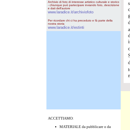
Archivio di foto di interesse artistico culturale e storico
- chiunque può partecipare inviando foto, descrizione
e dati dell'autore
www.laradice.it/archiviofoto
Per ricordare chi ci ha preceduto e fà parte della
nostra storia
www.laradice.it/estinti
ACCETTIAMO:
MATERIALE da pubblicare o da