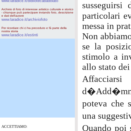
www.laradice.it/bibliotecabadolato
susseguirsi 
Archivio di foto di interesse artistico culturale e storico
- chiunque può partecipare inviando foto, descrizione
particolari 
e dati dell'autore
www.laradice.it/archiviofoto
messa in prat
Per ricordare chi ci ha preceduto e fà parte della
nostra storia
Non abbiamo a
www.laradice.it/estinti
se la posiz
stimolo a in
allo stato dei
Affaccia
d�Add�mmu,
poteva che s
una suggesti
Quando poi s
ACCETTIAMO: