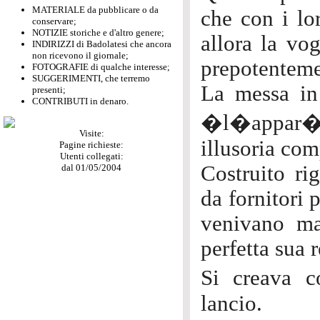
MATERIALE da pubblicare o da
che con i lo
conservare;
NOTIZIE storiche e d'altro genere;
allora la vog
INDIRIZZI di Badolatesi che ancora
non ricevono il giornale;
prepotenteme
FOTOGRAFIE di qualche interesse;
SUGGERIMENTI, che terremo
La messa in
presenti;
CONTRIBUTI in denaro.
�l�appar�c
Visite:
illusoria com
Pagine richieste:
Utenti collegati:
Costruito ri
dal 01/05/2004
da fornitori 
venivano mag
perfetta sua 
Si creava 
lancio.