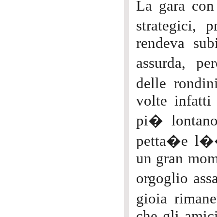
La gara con 
strategici,
rendeva sub
assurda, p
delle rondi
volte infatt
pi� lontano
petta�e l�
un gran mome
orgoglio ass
gioia riman
che gli amici