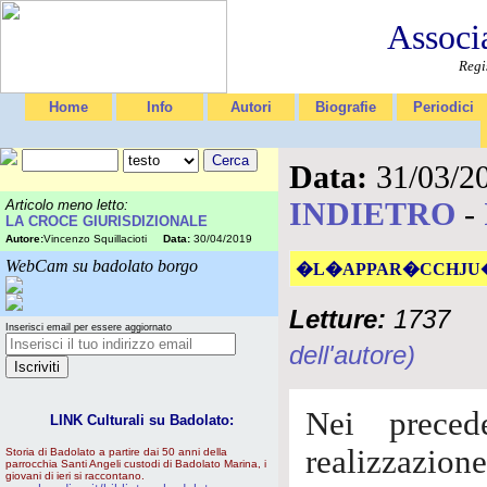
Associ
Regi
Home
Info
Autori
Biografie
Periodici
Data:
31/03/2
INDIETRO
-
Articolo meno letto:
LA CROCE GIURISDIZIONALE
Autore:
Vincenzo Squillacioti
Data:
30/04/2019
WebCam su badolato borgo
�L�APPAR�CCHJU
Letture:
1737
Inserisci email per essere aggiornato
dell'autore)
Nei preced
LINK Culturali su Badolato:
realizzazion
Storia di Badolato a partire dai 50 anni della
parrocchia Santi Angeli custodi di Badolato Marina, i
giovani di ieri si raccontano.