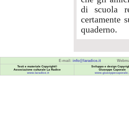
di scuola r
certamente s
quaderno.
E-mail:
info@laradice.it
Webma
Testi e materiale Copyright©
Sviluppo e design Copyrig
Associazione culturale La Radice
Giuseppe Caporale
www.laradice.it
www.giuseppecaporale.i