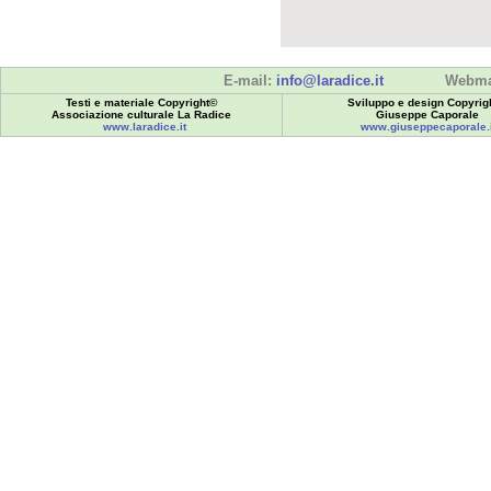
E-mail:
info@laradice.it
Webma
Testi e materiale Copyright©
Sviluppo e design Copyrig
Associazione culturale La Radice
Giuseppe Caporale
www.laradice.it
www.giuseppecaporale.i