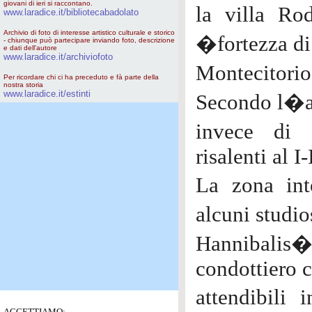
giovani di ieri si raccontano.
la villa Ro
www.laradice.it/bibliotecabadolato
Archivio di foto di interesse artistico culturale e storico
�fortezza d
- chiunque può partecipare inviando foto, descrizione
e dati dell'autore
www.laradice.it/archiviofoto
Montecitori
Per ricordare chi ci ha preceduto e fà parte della
nostra storia
www.laradice.it/estinti
Secondo l�ar
invece di 
risalenti al I-
La zona in
alcuni studio
Hannibalis
condottiero c
attendibili
ACCETTIAMO: