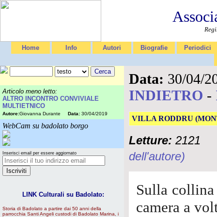
Associ
Regi
Home
Info
Autori
Biografie
Periodici
Data:
30/04/2
INDIETRO
-
Articolo meno letto:
ALTRO INCONTRO CONVIVIALE
MULTIETNICO
Autore:
Giovanna Durante
Data:
30/04/2019
VILLA RODDRU (MON
WebCam su badolato borgo
Letture:
2121
dell'autore)
Inserisci email per essere aggiornato
Sulla collin
LINK Culturali su Badolato:
camera a volt
Storia di Badolato a partire dai 50 anni della
parrocchia Santi Angeli custodi di Badolato Marina, i