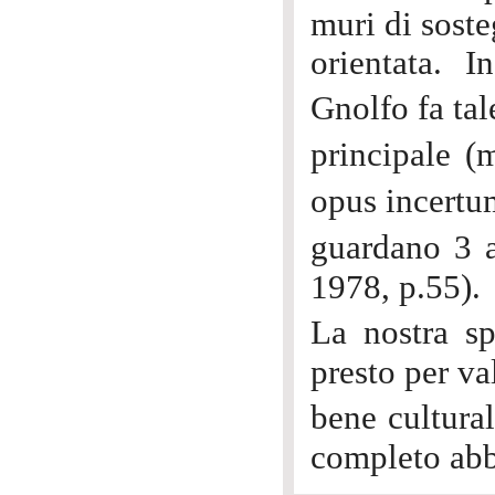
muri di sost
orientata. 
Gnolfo fa t
principale (
opus incertum
guardano 3 
1978, p.55).
La nostra s
presto per va
bene cultura
completo ab