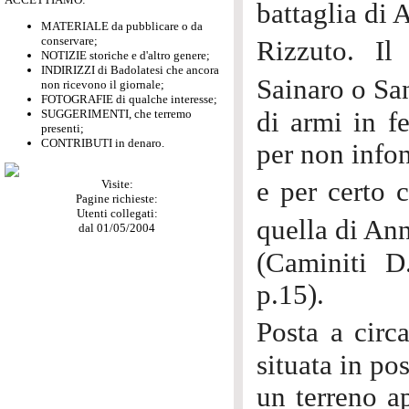
battaglia di 
MATERIALE da pubblicare o da
conservare;
Rizzuto. I
NOTIZIE storiche e d'altro genere;
INDIRIZZI di Badolatesi che ancora
Sainaro o Sa
non ricevono il giornale;
FOTOGRAFIE di qualche interesse;
SUGGERIMENTI, che terremo
di armi in f
presenti;
CONTRIBUTI in denaro.
per non infon
e per certo 
Visite:
Pagine richieste:
Utenti collegati:
quella di An
dal 01/05/2004
(Caminiti D
p.15).
Posta a circ
situata in p
un terreno a