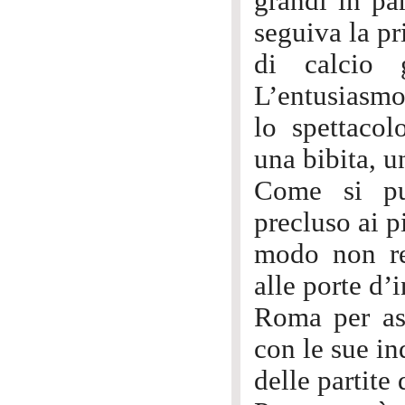
grandi in par
seguiva la pr
di calcio 
L’entusiasmo 
lo spettaco
una bibita, un
Come si può
precluso ai p
modo non res
alle porte d’
Roma per as
con le sue in
delle partite 