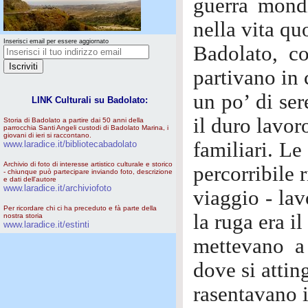
guerra mondi
nella vita qu
Inserisci email per essere aggiornato
Badolato, co
partivano in 
un po’ di ser
LINK Culturali su Badolato:
il duro lavoro
Storia di Badolato a partire dai 50 anni della
parrocchia Santi Angeli custodi di Badolato Marina, i
giovani di ieri si raccontano.
familiari. Le 
www.laradice.it/bibliotecabadolato
Archivio di foto di interesse artistico culturale e storico
percorribile 
- chiunque può partecipare inviando foto, descrizione
e dati dell'autore
www.laradice.it/archiviofoto
viaggio - lav
Per ricordare chi ci ha preceduto e fà parte della
la ruga era i
nostra storia
www.laradice.it/estinti
mettevano a 
dove si attin
rasentavano i