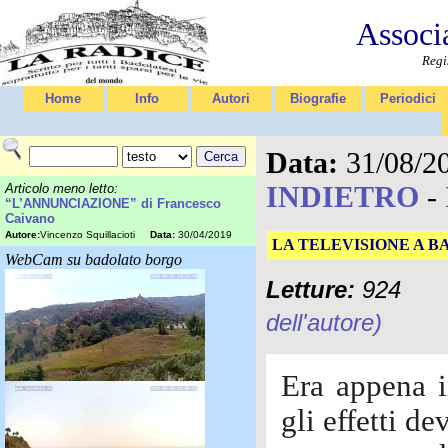
Associ
Regi
Home
Info
Autori
Biografie
Periodici
Data:
31/08/2
INDIETRO
-
Articolo meno letto:
“L’ANNUNCIAZIONE” di Francesco
Caivano
Autore:
Vincenzo Squillacioti
Data:
30/04/2019
LA TELEVISIONE A 
WebCam su badolato borgo
Letture:
924
dell'autore)
Era appena i
gli effetti d