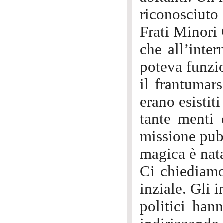
riconosciuto
Frati Minori 
che all’inter
poteva funzio
il frantumars
erano esisti
tante menti 
missione pubb
magica è nat
Ci chiediamo
inziale. Gli 
politici han