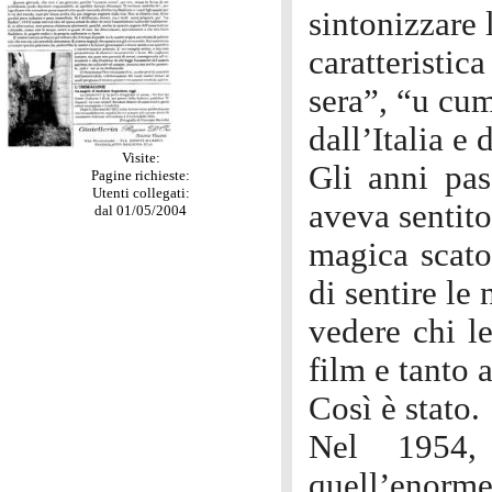
sintonizzare 
caratteristic
sera”, “u cum
dall’Italia e 
Visite:
Gli anni pas
Pagine richieste:
Utenti collegati:
aveva sentito
dal 01/05/2004
magica scato
di sentire le
vedere chi le
film e tanto 
Così è stato.
Nel 1954, 
quell’enorme 