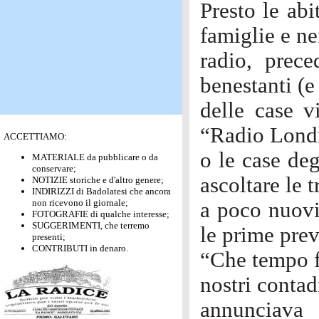
Presto le ab
famiglie e ne
radio, prec
benestanti (e
delle case vi
“Radio Londra
ACCETTIAMO:
o le case de
MATERIALE da pubblicare o da
conservare;
ascoltare le 
NOTIZIE storiche e d'altro genere;
INDIRIZZI di Badolatesi che ancora
non ricevono il giornale;
a poco nuovi 
FOTOGRAFIE di qualche interesse;
SUGGERIMENTI, che terremo
le prime pre
presenti;
CONTRIBUTI in denaro.
“Che tempo f
nostri contadi
annunciava