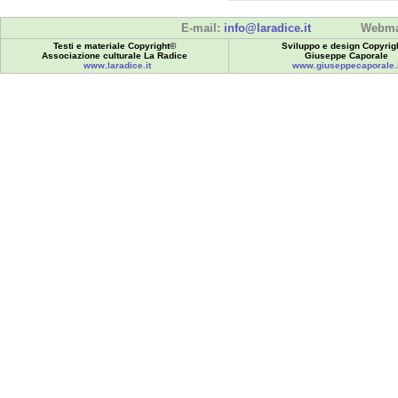
E-mail:
info@laradice.it
Webma
Testi e materiale Copyright©
Sviluppo e design Copyrig
Associazione culturale La Radice
Giuseppe Caporale
www.laradice.it
www.giuseppecaporale.i