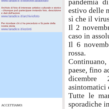
pandemia di
www.laradice.it/bibliotecabadolato
Archivio di foto di interesse artistico culturale e storico
estivo delle 
- chiunque può partecipare inviando foto, descrizione
e dati dell'autore
www.laradice.it/archiviofoto
sì che il vir
Per ricordare chi ci ha preceduto e fà parte della
Il 2 novembr
nostra storia
www.laradice.it/estinti
caso in assol
Il 6 novembr
rossa.
Continuano, i
paese, fino a
dicembre 2
asintomatici 
Tutte le man
sporadiche ini
ACCETTIAMO: