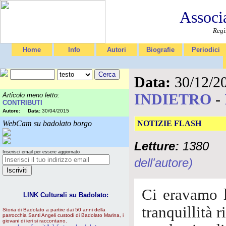
Associ
Regi
Home
Info
Autori
Biografie
Periodici
Data:
30/12/2
INDIETRO
-
Articolo meno letto:
CONTRIBUTI
Autore:
Data:
30/04/2015
WebCam su badolato borgo
NOTIZIE FLASH
Letture:
1380
Inserisci email per essere aggiornato
dell'autore)
Ci eravamo l
LINK Culturali su Badolato:
tranquillità 
Storia di Badolato a partire dai 50 anni della
parrocchia Santi Angeli custodi di Badolato Marina, i
giovani di ieri si raccontano.