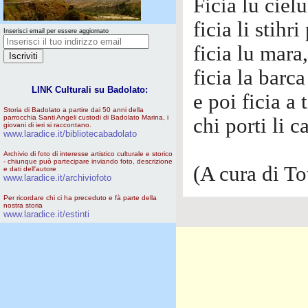
Ficia lu ciel
ficia li stih
Inserisci email per essere aggiornato
ficia lu mara,
ficia la barc
LINK Culturali su Badolato:
e poi ficia a
Storia di Badolato a partire dai 50 anni della
parrocchia Santi Angeli custodi di Badolato Marina, i
chi porti li c
giovani di ieri si raccontano.
www.laradice.it/bibliotecabadolato
Archivio di foto di interesse artistico culturale e storico
- chiunque può partecipare inviando foto, descrizione
(A cura di To
e dati dell'autore
www.laradice.it/archiviofoto
Per ricordare chi ci ha preceduto e fà parte della
nostra storia
www.laradice.it/estinti