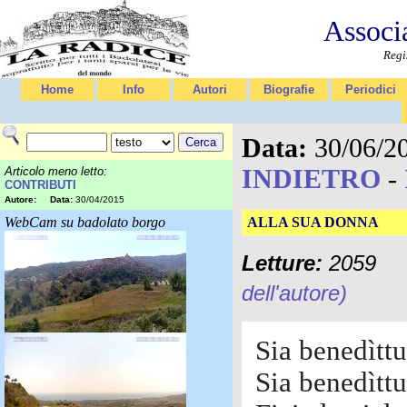
Associ
Regi
Home
Info
Autori
Biografie
Periodici
Data:
30/06/2
INDIETRO
-
Articolo meno letto:
CONTRIBUTI
Autore:
Data:
30/04/2015
WebCam su badolato borgo
ALLA SUA DONNA
Letture:
2059
dell'autore)
Sia benedìttu
Sia benedìttu