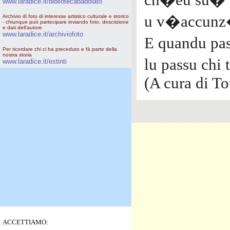
ch�eu su� d
www.laradice.it/bibliotecabadolato
u v�accunz�n
Archivio di foto di interesse artistico culturale e storico
- chiunque può partecipare inviando foto, descrizione
e dati dell'autore
www.laradice.it/archiviofoto
E quandu pa
Per ricordare chi ci ha preceduto e fà parte della
nostra storia
lu passu chi
www.laradice.it/estinti
(A cura di To
ACCETTIAMO: