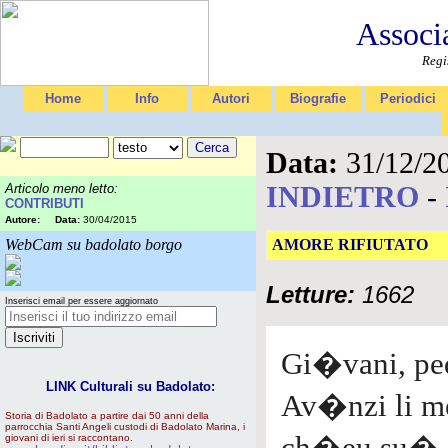
Associ
Regi
Home
Info
Autori
Biografie
Periodici
Data:
31/12/2
INDIETRO
-
Articolo meno letto:
CONTRIBUTI
Autore:
Data:
30/04/2015
WebCam su badolato borgo
AMORE RIFIUTATO
Letture:
1662
Inserisci email per essere aggiornato
Gi�vani, pe
LINK Culturali su Badolato:
Av�nzi li m
Storia di Badolato a partire dai 50 anni della
parrocchia Santi Angeli custodi di Badolato Marina, i
giovani di ieri si raccontano.