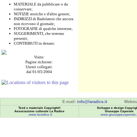
MATERIALE da pubblicare o da
conservare;
NOTIZIE storiche e d'altro genere;
INDIRIZZI di Badolatesi che ancora
non ricevono il giornale;
FOTOGRAFIE di qualche interesse;
SUGGERIMENTI, che terremo
presenti;
CONTRIBUTI in denaro.
Visite:
Pagine richieste:
Utenti collegati:
dal 01/05/2004
E-mail:
info@laradice.it
Webma
Testi e materiale Copyright©
Sviluppo e design Copyrig
Associazione culturale La Radice
Giuseppe Caporale
www.laradice.it
www.giuseppecaporale.i