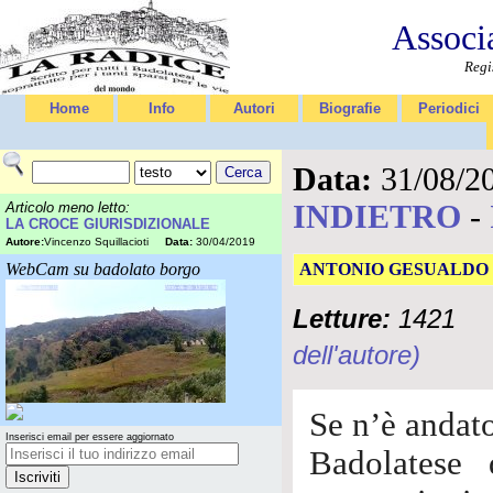
Associ
Regi
Home
Info
Autori
Biografie
Periodici
Data:
31/08/2
INDIETRO
-
Articolo meno letto:
LA CROCE GIURISDIZIONALE
Autore:
Vincenzo Squillacioti
Data:
30/04/2019
WebCam su badolato borgo
ANTONIO GESUALDO CI H
Letture:
1421
dell'autore)
Se n’è andat
Inserisci email per essere aggiornato
Badolatese 