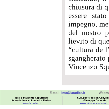
chiusura di q
essere stat
impegno, meto
del nostro p
lievito di qu
“cultura dell
sgangherato 
Vincenzo Squ
E-mail:
info@laradice.it
Webma
Testi e materiale Copyright©
Sviluppo e design Copyrig
Associazione culturale La Radice
Giuseppe Caporale
www.laradice.it
www.giuseppecaporale.i