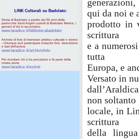
generazioni,
qui da noi e a
LINK Culturali su Badolato:
Storia di Badolato a partire dai 50 anni della
prodotto in v
parrocchia Santi Angeli custodi di Badolato Marina, i
giovani di ieri si raccontano.
www.laradice.it/bibliotecabadolato
scrittura
Archivio di foto di interesse artistico culturale e storico
e a numerosi
- chiunque può partecipare inviando foto, descrizione
e dati dell'autore
www.laradice.it/archiviofoto
tutta
Per ricordare chi ci ha preceduto e fà parte della
nostra storia
Europa, e anc
www.laradice.it/estinti
Versato in nu
dall’Araldica
non soltanto
locale, in Li
scrittura
della lingua