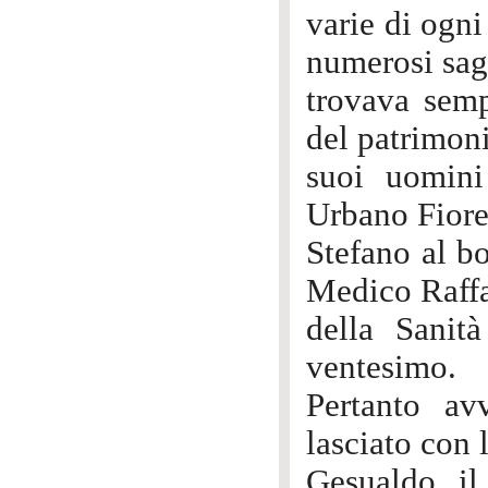
varie di ogni
numerosi sagg
trovava semp
del patrimoni
suoi uomini 
Urbano Fiore
Stefano al b
Medico Raffae
della Sanità
ventesimo.
Pertanto a
lasciato con l
Gesualdo, il