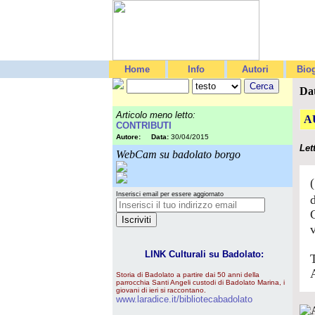
Home
Info
Autori
Biog
Da
Articolo meno letto:
A
CONTRIBUTI
Autore:
Data:
30/04/2015
Let
WebCam su badolato borgo
Inserisci email per essere aggiornato
LINK Culturali su Badolato:
Storia di Badolato a partire dai 50 anni della
parrocchia Santi Angeli custodi di Badolato Marina, i
giovani di ieri si raccontano.
www.laradice.it/bibliotecabadolato