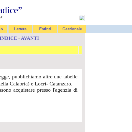
adice”
95
io
Lettere
Estinti
Gestionale
INDICE
-
AVANTI
legge, pubblichiamo altre due tabelle
ella Calabria) e Locri- Catanzaro.
ssono acquistare presso l'agenzia di