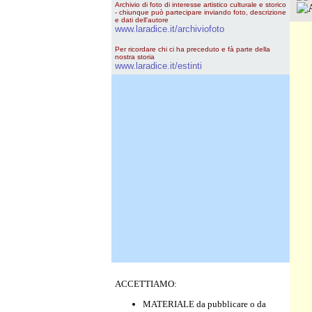
Archivio di foto di interesse artistico culturale e storico
- chiunque può partecipare inviando foto, descrizione
e dati dell'autore
www.laradice.it/archiviofoto
Per ricordare chi ci ha preceduto e fà parte della
nostra storia
www.laradice.it/estinti
ACCETTIAMO:
MATERIALE da pubblicare o da