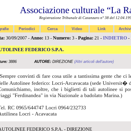
Associazione culturale “La R
Registrazione Tribunale di Catanzaro n° 38 del 12.04.19
rafie
Periodici
Cerca
Video
Link
Archiv
ta:
30/09/2007 -
Anno:
13 -
Numero:
3 -
Pagina:
21 -
INDIETRO
-
UTOLINEE FEDERICO S.P.A.
ture:
3886
AUTORE:
DIREZIONE
(Altri articoli dell'autore)
(Sempre convinti di fare cosa utile a tantissima gente che ci 
delle Autolinee federico: Locri-Arcavacata (sede Universit� d
Comunichiamo, inoltre, che i biglietti di tali autolinee si po
viaggi "Ferdinandea" in via Nazionale a badolato Marina.)
Tel. RC 0965/644747 Locri 0964/232733
Autilinea Locri - Acavacata