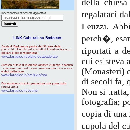
della chies
regalataci d
Inserisci email per essere aggiornato
Leuzzi. Ab
perch�, esam
LINK Culturali su Badolato:
Storia di Badolato a partire dai 50 anni della
riportati a d
parrocchia Santi Angeli custodi di Badolato Marina, i
giovani di ieri si raccontano.
www.laradice.it/bibliotecabadolato
cui esisteva 
Archivio di foto di interesse artistico culturale e storico
- chiunque può partecipare inviando foto, descrizione
(Monasteri) 
e dati dell'autore
www.laradice.it/archiviofoto
di secoli fa, 
Per ricordare chi ci ha preceduto e fà parte della
nostra storia
Non si tratta
www.laradice.it/estinti
fotografia; p
copia di una 
cupola del c