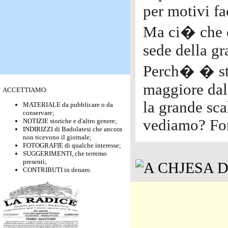
per motivi f
Ma ci� che 
sede della gr
Perch� � sta
maggiore dall
ACCETTIAMO:
la grande sca
MATERIALE da pubblicare o da
conservare;
vediamo? For
NOTIZIE storiche e d'altro genere;
INDIRIZZI di Badolatesi che ancora
non ricevono il giornale;
FOTOGRAFIE di qualche interesse;
SUGGERIMENTI, che terremo
presenti;
CONTRIBUTI in denaro.