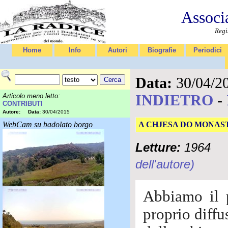
Associ
Regi
Home
Info
Autori
Biografie
Periodici
Data:
30/04/2
INDIETRO
-
Articolo meno letto:
CONTRIBUTI
Autore:
Data:
30/04/2015
WebCam su badolato borgo
A CHJESA DO MONAS
Letture:
1964
dell'autore)
Abbiamo il p
proprio diffu