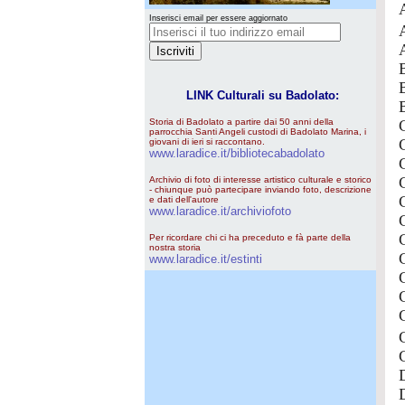
Inserisci email per essere aggiornato
LINK Culturali su Badolato:
Storia di Badolato a partire dai 50 anni della
parrocchia Santi Angeli custodi di Badolato Marina, i
giovani di ieri si raccontano.
www.laradice.it/bibliotecabadolato
Archivio di foto di interesse artistico culturale e storico
- chiunque può partecipare inviando foto, descrizione
e dati dell'autore
www.laradice.it/archiviofoto
Per ricordare chi ci ha preceduto e fà parte della
nostra storia
www.laradice.it/estinti