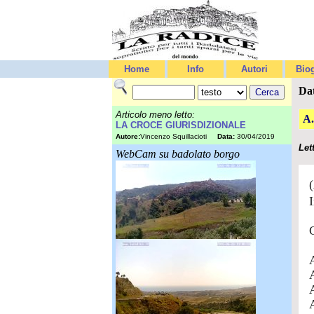
Home
Info
Autori
Biog
Da
Articolo meno letto:
A
LA CROCE GIURISDIZIONALE
Autore:
Vincenzo Squillacioti
Data:
30/04/2019
Let
WebCam su badolato borgo