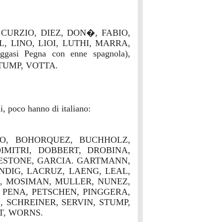
 CURZIO, DIEZ, DON�, FABIO,
, LINO, LIOI, LUTHI, MARRA,
i Pegna con enne spagnola),
TUMP, VOTTA.
i, poco hanno di italiano:
CO, BOHORQUEZ, BUCHHOLZ,
IMITRI, DOBBERT, DROBINA,
RESTONE, GARCIA. GARTMANN,
DIG, LACRUZ, LAENG, LEAL,
, MOSIMAN, MULLER, NUNEZ,
, PENA, PETSCHEN, PINGGERA,
, SCHREINER, SERVIN, STUMP,
T, WORNS.