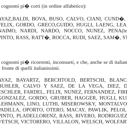
I cognomi pi� corti (in ordine alfabetico):
AYAZ,BALDI, BOVA, BUSO, CALVO, CIANI, CUND�,
FELIX, GORDO, GRECO,GUIDO, HUGLI, LAENG, LEAL
NAIMO, NARDI, NARDO, NOCCO, NUNEZ, PENA(leggas
PINTO, RASS, RATT�, ROCCA, RUDI, SAEZ, SAM�, S
I cognomi pi� ricorrenti, inconsueti, e che, anche se di italian
 fronte di quelli italianissimi.
AYAZ, BAYARTZ, BERCHTOLD, BERTSCHI, BLAN
BUHLER, CALVO Y SAEZ, DE LA VEGA, DIEZ, D
ESCHLER, FARDEL, FELIX, NUNEZ, FERNANDEZ, FI
GONZALEZ, GORDO, GRUBER, HAGGER, HUGLI, KUN
LEHMANN, LINO, LUTHI, MISEROWSKY, MONTALVO
PADILLA, OPORTO, OTERO, MACAY, PAWLIK, PELOI
PINTO, PLADELLORENZ, RASS, RIVERO, RODRIGUEZ
VETSCH, VICTORERO, VILLALON, WELSCH, WOLFAR