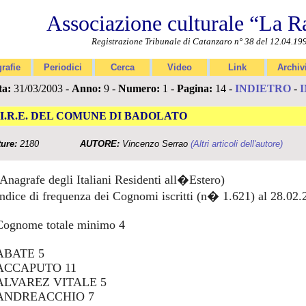
Associazione culturale “La R
Registrazione Tribunale di Catanzaro n° 38 del 12.04.19
rafie
Periodici
Cerca
Video
Link
Archiv
ta:
31/03/2003 -
Anno:
9 -
Numero:
1 -
Pagina:
14 -
INDIETRO
-
.I.R.E. DEL COMUNE DI BADOLATO
ture:
2180
AUTORE:
Vincenzo Serrao
(Altri articoli dell'autore)
(Anagrafe degli Italiani Residenti all�Estero)
Indice di frequenza dei Cognomi iscritti (n� 1.621) al 28.02
Cognome totale minimo 4
ABATE 5
ACCAPUTO 11
ALVAREZ VITALE 5
ANDREACCHIO 7