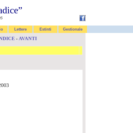
adice”
95
io
Lettere
Estinti
Gestionale
INDICE
-
AVANTI
.2003