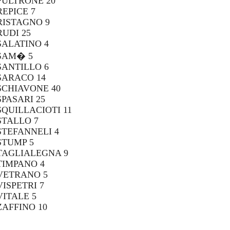
PULTRONE 20
REPICE 7
RISTAGNO 9
RUDI 25
SALATINO 4
SAM� 5
SANTILLO 6
SARACO 14
SCHIAVONE 40
SPASARI 25
SQUILLACIOTI 11
STALLO 7
STEFANNELI 4
STUMP 5
TAGLIALEGNA 9
TIMPANO 4
VETRANO 5
VISPETRI 7
VITALE 5
ZAFFINO 10