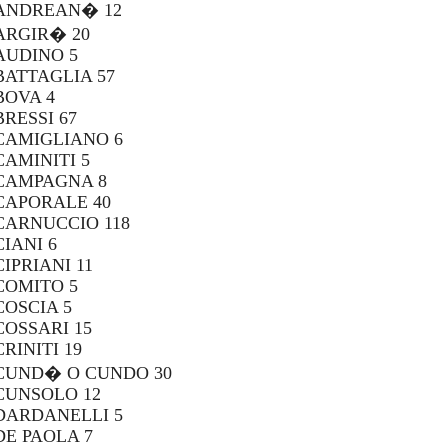
ANDREAN� 12
ARGIR� 20
AUDINO 5
BATTAGLIA 57
BOVA 4
BRESSI 67
CAMIGLIANO 6
CAMINITI 5
CAMPAGNA 8
CAPORALE 40
CARNUCCIO 118
CIANI 6
CIPRIANI 11
COMITO 5
COSCIA 5
COSSARI 15
CRINITI 19
CUND� O CUNDO 30
CUNSOLO 12
DARDANELLI 5
DE PAOLA 7