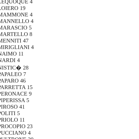
LEQUOQUE 4
LOIERO 19
MAMMONE 4
MANNELLO 4
MARASCIO 5
MARTELLO 8
MENNITI 47
MIRIGLIANI 4
NAIMO 11
NARDI 4
NISTIC� 28
PAPALEO 7
PAPARO 46
PARRETTA 15
PERONACE 9
PIPERISSA 5
PIROSO 41
POLITI 5
PRIOLO 11
PROCOPIO 23
PUCCIANO 4