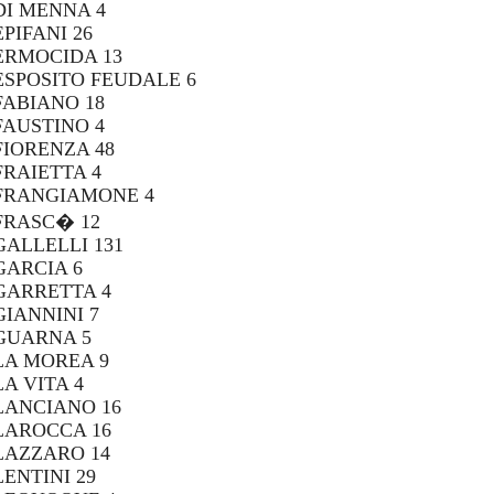
DI MENNA 4
EPIFANI 26
ERMOCIDA 13
ESPOSITO FEUDALE 6
FABIANO 18
FAUSTINO 4
FIORENZA 48
FRAIETTA 4
FRANGIAMONE 4
FRASC� 12
GALLELLI 131
GARCIA 6
GARRETTA 4
GIANNINI 7
GUARNA 5
LA MOREA 9
LA VITA 4
LANCIANO 16
LAROCCA 16
LAZZARO 14
LENTINI 29