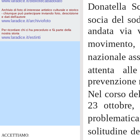
www.laradice.it/bibliotecabadolato
Donatella S
Archivio di foto di interesse artistico culturale e storico
- chiunque può partecipare inviando foto, descrizione
socia del s
e dati dell'autore
www.laradice.it/archiviofoto
andata via 
Per ricordare chi ci ha preceduto e fà parte della
nostra storia
www.laradice.it/estinti
movimento, 
nazionale ass
attenta all
prevenzione 
Nel corso de
23 ottobre,
problemati
solitudine de
ACCETTIAMO: