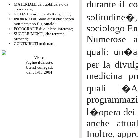
durante il 
MATERIALE da pubblicare o da
conservare;
NOTIZIE storiche e d'altro genere;
solitudine�,
INDIRIZZI di Badolatesi che ancora
non ricevono il giornale;
sociologo En
FOTOGRAFIE di qualche interesse;
SUGGERIMENTI, che terremo
Numerose al
presenti;
CONTRIBUTI in denaro.
quali: un�at
Visite:
per la divul
Pagine richieste:
Utenti collegati:
dal 01/05/2004
medicina pre
quali l�Af
programmaz
l�opera dei 
anche attua
Inoltre, appr