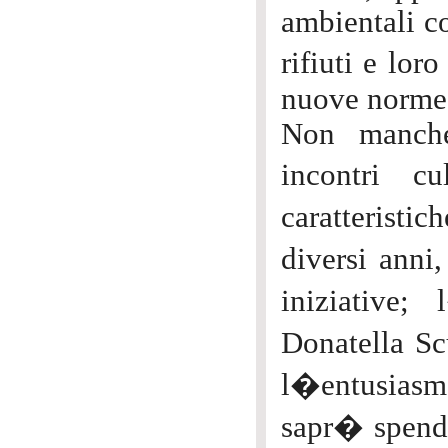
ambientali co
rifiuti e lor
nuove norme d
Non manche
incontri cu
caratterist
diversi anni
iniziative;
Donatella Sc
l�entusias
sapr� spend