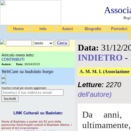
Associ
Regi
Home
Info
Autori
Biografie
Periodici
Data:
31/12/2
INDIETRO
-
Articolo meno letto:
CONTRIBUTI
Autore:
Data:
30/04/2015
WebCam su badolato borgo
A. M. M. I. (Associazione 
Letture:
2270
Inserisci email per essere aggiornato
dell'autore)
Da anni, 
LINK Culturali su Badolato:
Storia di Badolato a partire dai 50 anni della
ultimamente
parrocchia Santi Angeli custodi di Badolato Marina, i
giovani di ieri si raccontano.