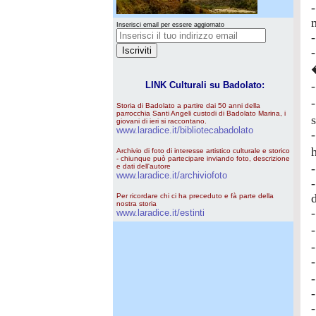
Inserisci email per essere aggiornato
LINK Culturali su Badolato:
Storia di Badolato a partire dai 50 anni della
parrocchia Santi Angeli custodi di Badolato Marina, i
s
giovani di ieri si raccontano.
www.laradice.it/bibliotecabadolato
Archivio di foto di interesse artistico culturale e storico
- chiunque può partecipare inviando foto, descrizione
e dati dell'autore
www.laradice.it/archiviofoto
Per ricordare chi ci ha preceduto e fà parte della
nostra storia
www.laradice.it/estinti