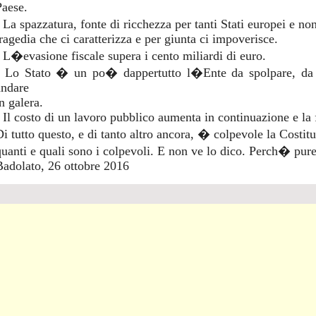
Paese.
- La spazzatura, fonte di ricchezza per tanti Stati europei e 
tragedia che ci caratterizza e per giunta ci impoverisce.
- L�evasione fiscale supera i cento miliardi di euro.
- Lo Stato � un po� dappertutto l�Ente da spolpare, da f
andare
n galera.
- Il costo di un lavoro pubblico aumenta in continuazione e la f
Di tutto questo, e di tanto altro ancora, � colpevole la Costit
quanti e quali sono i colpevoli. E non ve lo dico. Perch� pure
Badolato, 26 ottobre 2016