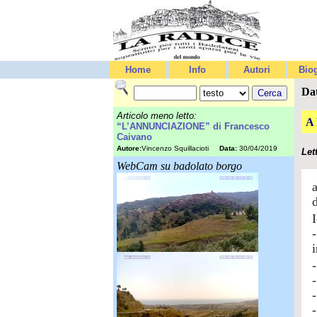
Home
Info
Autori
Biog
Da
Articolo meno letto:
A
“L’ANNUNCIAZIONE” di Francesco
Caivano
Autore:
Vincenzo Squillacioti
Data:
30/04/2019
Let
WebCam su badolato borgo
-
-