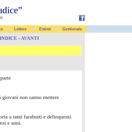
adice”
95
io
Lettere
Estinti
Gestionale
INDICE
-
AVANTI
 parte
tri giovani non sanno mettere
ria a tanti farabutti e delinquenti.
esi e anni.