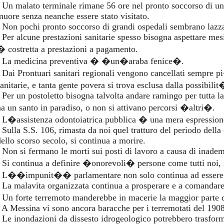
- Un malato terminale rimane 56 ore nel pronto soccorso di un
muore senza neanche essere stato visitato.
- Non pochi pronto soccorso di grandi ospedali sembrano lazza
- Per alcune prestazioni sanitarie spesso bisogna aspettare mesi
� costretta a prestazioni a pagamento.
- La medicina preventiva � �un�araba fenice�.
- Dai Prontuari sanitari regionali vengono cancellati sempre 
anitarie, e tanta gente povera si trova esclusa dalla possibilit
- Per un postoletto bisogna talvolta andare ramingo per tutta l
ha un santo in paradiso, o non si attivano percorsi �altri�.
- L�assistenza odontoiatrica pubblica � una mera espression
- Sulla S.S. 106, rimasta da noi quel tratturo del periodo della
dello scorso secolo, si continua a morire.
- Non si fermano le morti sui posti di lavoro a causa di inadem
- Si continua a definire �onorevoli� persone come tutti noi, n
- L��impunit�� parlamentare non solo continua ad essere i
- La malavita organizzata continua a prosperare e a comandare
- Un forte terremoto manderebbe in macerie la maggior parte d
- A Messina vi sono ancora baracche per i terremotati del 1908
- Le inondazioni da dissesto idrogeologico potrebbero trasform