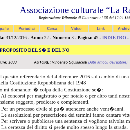
Associazione culturale “La R
Registrazione Tribunale di Catanzaro n° 38 del 12.04.19
rafie
Periodici
Cerca
Video
Link
Archiv
ta:
31/12/2016 -
Anno:
22 -
Numero:
3 -
Pagina:
45 -
INDIETRO
-
 PROPOSITO DEL S� E DEL NO
ture:
1833
AUTORE:
Vincenzo Squillacioti
(Altri articoli dell'autore)
al quesito referendario del 4 dicembre 2016 sul cambio di una
della Costituzione Repubblicana del 1948
Io mi domando: � colpa della Costituzione se�:
- Ai concorsi per magistrato o per notaio o per altro tanti nos
insieme soggetto, predicato e complementi.
- Per un processo civile si pu� attendere anche vent�anni.
 Le assoluzioni per prescrizione dei termini fanno cantare vitto
- Per scrivere o pubblicare una sentenza ci vogliono talvolta m
 La certezza del diritto si perde molto spesso lungo la strada.