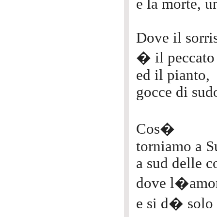
e la morte, u
Dove il sorri
� il peccato 
ed il pianto,
gocce di sud
Cos�
torniamo a S
a sud delle c
dove l�amo
e si d� solo 