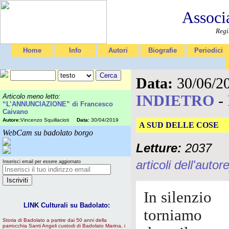
Associ
Regi
Home
Info
Autori
Biografie
Periodici
Data:
30/06/2
INDIETRO
-
Articolo meno letto:
“L’ANNUNCIAZIONE” di Francesco
Caivano
Autore:
Vincenzo Squillacioti
Data:
30/04/2019
A SUD DELLE COSE
WebCam su badolato borgo
Letture:
2037
articoli dell'autore
Inserisci email per essere aggiornato
In silenzio
LINK Culturali su Badolato:
torniamo
Storia di Badolato a partire dai 50 anni della
parrocchia Santi Angeli custodi di Badolato Marina, i