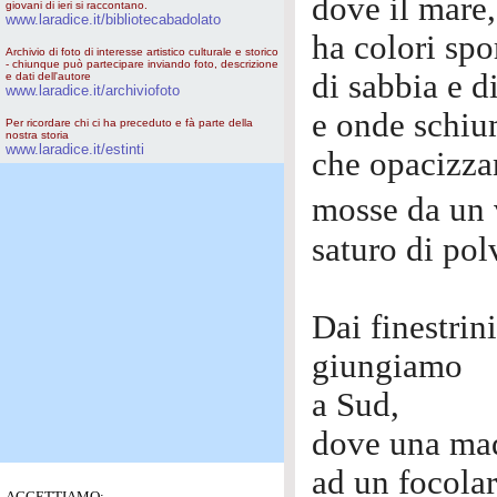
dove il mare,
giovani di ieri si raccontano.
www.laradice.it/bibliotecabadolato
ha colori spo
Archivio di foto di interesse artistico culturale e storico
- chiunque può partecipare inviando foto, descrizione
di sabbia e di
e dati dell'autore
www.laradice.it/archiviofoto
e onde schiu
Per ricordare chi ci ha preceduto e fà parte della
nostra storia
www.laradice.it/estinti
che opacizza
mosse da un
saturo di pol
Dai finestrini
giungiamo
a Sud,
dove una ma
ad un focola
ACCETTIAMO: