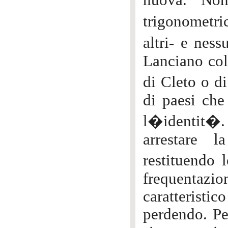
nuova. Non
trigonometri
altri- e ne
Lanciano col
di Cleto o d
di paesi che
l�identit�
arrestare 
restituendo 
frequentazi
caratteristi
perdendo. Pe