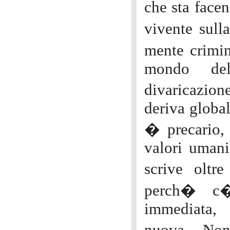
che sta face
vivente sull
mente crimi
mondo dell
divaricazion
deriva global
� precario, 
valori umani
scrive olt
perch� c�
immediata, 