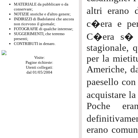
MATERIALE da pubblicare o da
altri erano 
conservare;
NOTIZIE storiche e d'altro genere;
INDIRIZZI di Badolatesi che ancora
c�era e perc
non ricevono il giornale;
FOTOGRAFIE di qualche interesse;
SUGGERIMENTI, che terremo
C�era s� i
presenti;
CONTRIBUTI in denaro.
stagionale, 
per la mieti
Visite:
Pagine richieste:
Americhe, da
Utenti collegati:
dal 01/05/2004
paesello con 
acquistare la 
Poche era
definitivamen
erano comunq