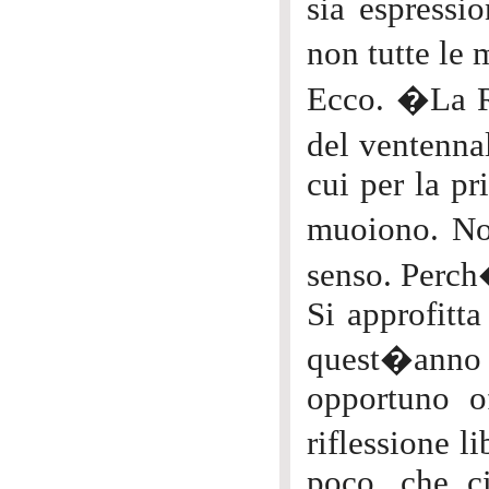
sia espressio
non tutte le
Ecco. �La 
del ventennal
cui per la pr
muoiono. No
senso. Perch
Si approfitta
quest�anno p
opportuno o
riflessione 
poco, che c