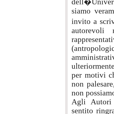
dell�Univer
siamo verame
invito a scr
autorevoli
rappresent
(antropolog
amministra
ulteriorment
per motivi c
non palesare
non possiamo
Agli Autori
sentito ringr