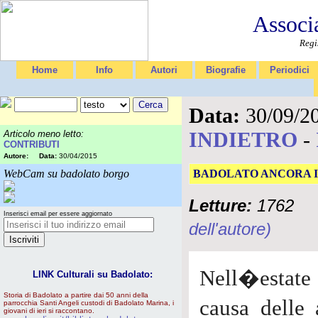
Associ
Regi
Home
Info
Autori
Biografie
Periodici
Data:
30/09/2
INDIETRO
-
Articolo meno letto:
CONTRIBUTI
Autore:
Data:
30/04/2015
WebCam su badolato borgo
BADOLATO ANCORA 
Letture:
1762
Inserisci email per essere aggiornato
dell'autore)
Nell�estate
LINK Culturali su Badolato:
Storia di Badolato a partire dai 50 anni della
causa delle 
parrocchia Santi Angeli custodi di Badolato Marina, i
giovani di ieri si raccontano.