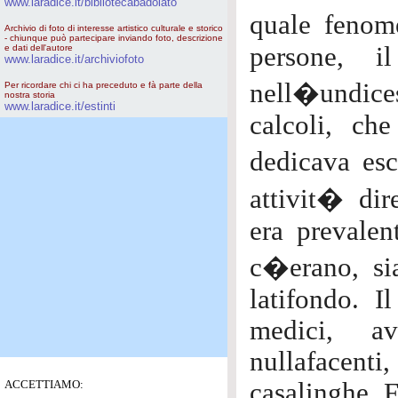
www.laradice.it/bibliotecabadolato
quale fenom
Archivio di foto di interesse artistico culturale e storico
- chiunque può partecipare inviando foto, descrizione
persone, i
e dati dell'autore
www.laradice.it/archiviofoto
nell�undice
Per ricordare chi ci ha preceduto e fà parte della
nostra storia
www.laradice.it/estinti
calcoli, ch
dedicava esc
attivit� di
era prevalen
c�erano, si
latifondo. I
medici, av
nullafacenti,
ACCETTIAMO:
casalinghe. F