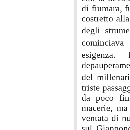
di fiumara, f
costretto all
degli strume
cominciava
esigenza.
depauperamen
del millena
triste passa
da poco fin
macerie, ma 
ventata di n
sul Giappon