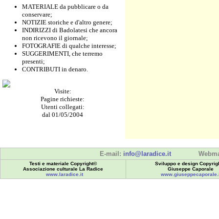
MATERIALE da pubblicare o da
conservare;
NOTIZIE storiche e d'altro genere;
INDIRIZZI di Badolatesi che ancora
non ricevono il giornale;
FOTOGRAFIE di qualche interesse;
SUGGERIMENTI, che terremo
presenti;
CONTRIBUTI in denaro.
Visite:
Pagine richieste:
Utenti collegati:
dal 01/05/2004
E-mail:
info@laradice.it
Webma
Testi e materiale Copyright©
Sviluppo e design Copyrig
Associazione culturale La Radice
Giuseppe Caporale
www.laradice.it
www.giuseppecaporale.i