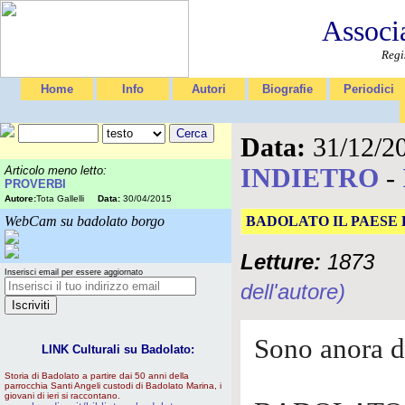
Associ
Regi
Home
Info
Autori
Biografie
Periodici
Data:
31/12/2
INDIETRO
-
Articolo meno letto:
PROVERBI
Autore:
Tota Gallelli
Data:
30/04/2015
WebCam su badolato borgo
BADOLATO IL PAESE
Letture:
1873
Inserisci email per essere aggiornato
dell'autore)
Sono anora di
LINK Culturali su Badolato:
Storia di Badolato a partire dai 50 anni della
parrocchia Santi Angeli custodi di Badolato Marina, i
giovani di ieri si raccontano.