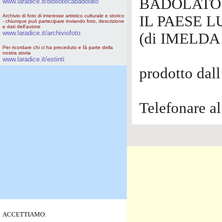
BADOLATO
www.laradice.it/bibliotecabadolato
Archivio di foto di interesse artistico culturale e storico
IL PAESE 
- chiunque può partecipare inviando foto, descrizione
e dati dell'autore
www.laradice.it/archiviofoto
(di IMELD
Per ricordare chi ci ha preceduto e fà parte della
nostra storia
www.laradice.it/estinti
prodotto dal
Telefonare a
ACCETTIAMO: