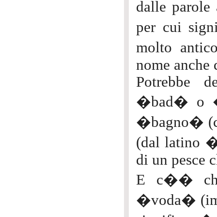
dalle parol
per cui sig
molto antic
nome anche d
Potrebbe de
�bad� o �b
�bagno� (co
(dal latino 
di un pesce c
E c�� chi 
�voda� (impo