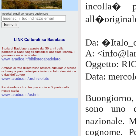
incolla� p
Inserisci email per essere aggiornato
all�original
LINK Culturali su Badolato:
Da: �Italo_
Storia di Badolato a partire dai 50 anni della
A: <info@lar
parrocchia Santi Angeli custodi di Badolato Marina, i
giovani di ieri si raccontano.
www.laradice.it/bibliotecabadolato
Oggetto: R
Archivio di foto di interesse artistico culturale e storico
- chiunque può partecipare inviando foto, descrizione
Data: merco
e dati dell'autore
www.laradice.it/archiviofoto
Per ricordare chi ci ha preceduto e fà parte della
nostra storia
www.laradice.it/estinti
Buongiorno,
sono uno de
nazionale. M
cognome. Pe