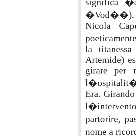
significa 
�Vod��).
Nicola Cap
poeticamen
la titaness
Artemide) es
girare per 
l�ospitalit� 
Era. Girando
l�intervento
partorire, 
nome a ricord