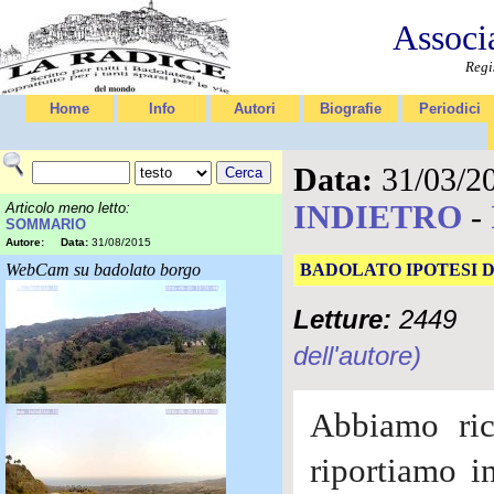
Associ
Regi
Home
Info
Autori
Biografie
Periodici
Data:
31/03/2
INDIETRO
-
Articolo meno letto:
SOMMARIO
Autore:
Data:
31/08/2015
WebCam su badolato borgo
BADOLATO IPOTESI 
Letture:
2449
dell'autore)
Abbiamo ric
riportiamo i