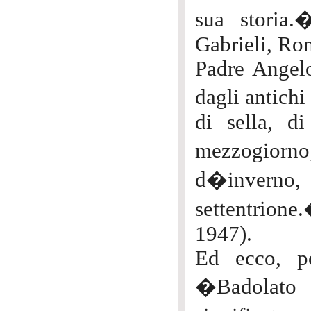
sua storia.
Gabrieli, Ro
Padre Angelo
dagli antich
di sella, d
mezzogior
d�inverno,
settentrione.
1947).
Ed ecco, pe
�Badolato 