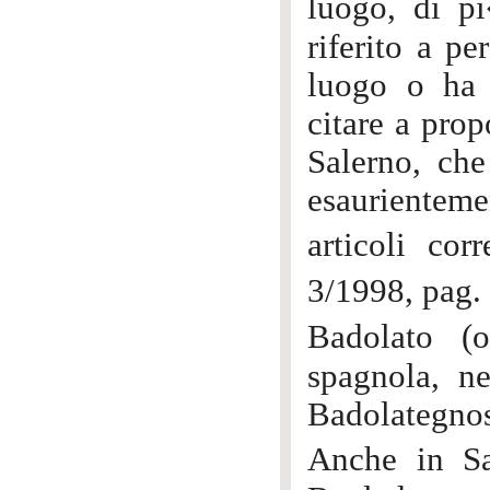
luogo, di p
riferito a p
luogo o ha 
citare a prop
Salerno, che
esaurientem
articoli co
3/1998, pag.
Badolato (
spagnola, ne
Badolategno
Anche in Sa