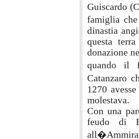
Guiscardo (C
famiglia che
dinastia angi
questa terr
donazione ne
quando il 
Catanzaro ch
1270 avesse 
molestava.
Con una pare
feudo di B
all�Ammirag