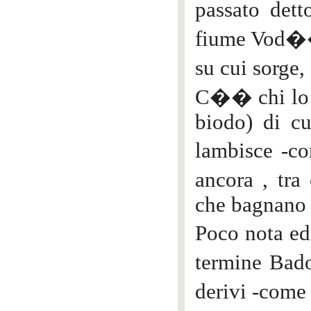
passato dett
fiume Vod��,
su cui sorge
C�� chi lo v
biodo) di cu
lambisce -co
ancora , tra 
che bagnano tu
Poco nota ed
termine Bad
derivi -come 