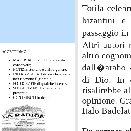
Totila celeb
bizantini 
passaggio in 
Altri autori
ACCETTIAMO:
altro cognome
MATERIALE da pubblicare o da
conservare;
dall�arabo 
NOTIZIE storiche e d'altro genere;
INDIRIZZI di Badolatesi che ancora
di Dio. In
non ricevono il giornale;
FOTOGRAFIE di qualche interesse;
risalirebbe a
SUGGERIMENTI, che terremo
presenti;
CONTRIBUTI in denaro.
opinione. Gr
Italo Badola