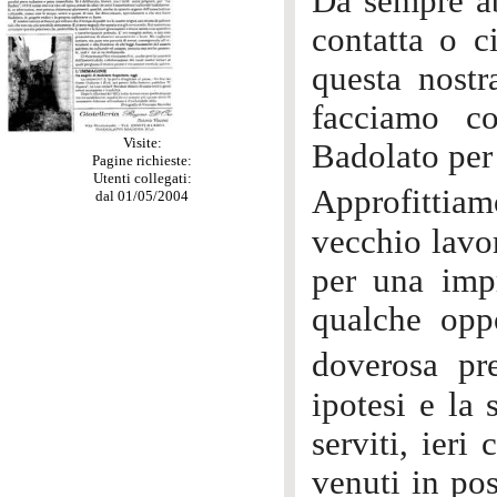
Da sempre ab
contatta o c
questa nostr
facciamo co
Visite:
Badolato per 
Pagine richieste:
Utenti collegati:
Approfittiam
dal 01/05/2004
vecchio lavor
per una impr
qualche opp
doverosa pr
ipotesi e la 
serviti, ier
venuti in pos