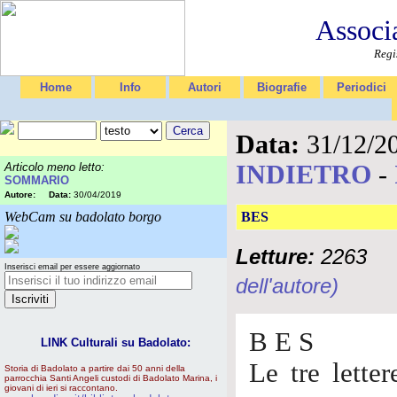
Associ
Regi
Home
Info
Autori
Biografie
Periodici
Data:
31/12/2
INDIETRO
-
Articolo meno letto:
SOMMARIO
Autore:
Data:
30/04/2019
WebCam su badolato borgo
BES
Letture:
2263
Inserisci email per essere aggiornato
dell'autore)
B E S
LINK Culturali su Badolato:
Le tre lette
Storia di Badolato a partire dai 50 anni della
parrocchia Santi Angeli custodi di Badolato Marina, i
giovani di ieri si raccontano.