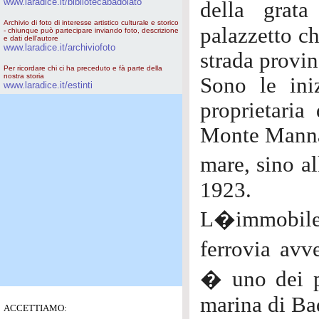
www.laradice.it/bibliotecabadolato
della grata
Archivio di foto di interesse artistico culturale e storico
palazzetto ch
- chiunque può partecipare inviando foto, descrizione
e dati dell'autore
www.laradice.it/archiviofoto
strada provin
Per ricordare chi ci ha preceduto e fà parte della
nostra storia
Sono le ini
www.laradice.it/estinti
proprietaria
Monte Manna
mare, sino a
1923.
L�immobile,
ferrovia avv
� uno dei p
marina di Ba
ACCETTIAMO: