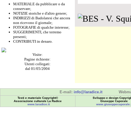
MATERIALE da pubblicare o da
conservare;
NOTIZIE storiche e d'altro genere;
INDIRIZZI di Badolatesi che ancora
non ricevono il giornale;
FOTOGRAFIE di qualche interesse;
SUGGERIMENTI, che terremo
presenti;
CONTRIBUTI in denaro.
Visite:
Pagine richieste:
Utenti collegati:
dal 01/05/2004
E-mail:
info@laradice.it
Webma
Testi e materiale Copyright©
Sviluppo e design Copyrig
Associazione culturale La Radice
Giuseppe Caporale
www.laradice.it
www.giuseppecaporale.i