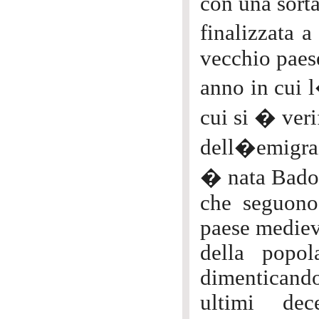
con una sorta
finalizzata 
vecchio paes
anno in cui l
cui si � veri
dell�emigra
� nata Badol
che seguono
paese mediev
della popo
dimenticando
ultimi dec