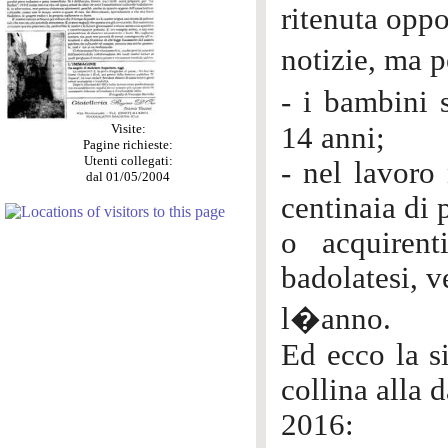
ritenuta opp
notizie, ma p
- i bambini 
Visite:
14 anni;
Pagine richieste:
Utenti collegati:
- nel lavoro
dal 01/05/2004
centinaia di 
o acquiren
badolatesi, 
l�anno.
Ed ecco la s
collina alla 
2016: