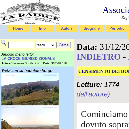
Associ
Regi
Home
Info
Autori
Biografie
Periodici
Data:
31/12/2
INDIETRO
-
Articolo meno letto:
LA CROCE GIURISDIZIONALE
Autore:
Vincenzo Squillacioti
Data:
30/04/2019
WebCam su badolato borgo
CENSIMENTO DEI DO
Letture:
1774
dell'autore)
Cominciamo 
dovuto soprat