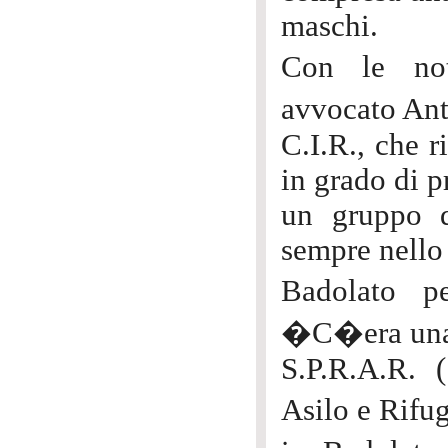
maschi.
Con le not
avvocato Ant
C.I.R., che 
in grado di p
un gruppo d
sempre nello
Badolato p
�C�era una 
S.P.R.A.R. 
Asilo e Rifu