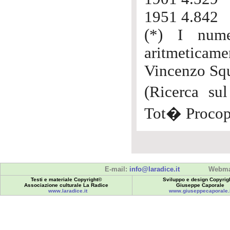
1951 4.842
(*) I nume
aritmeticamen
Vincenzo Squ
(Ricerca su
Tot� Procopi
E-mail:
info@laradice.it
Webma
Testi e materiale Copyright©
Sviluppo e design Copyrig
Associazione culturale La Radice
Giuseppe Caporale
www.laradice.it
www.giuseppecaporale.i