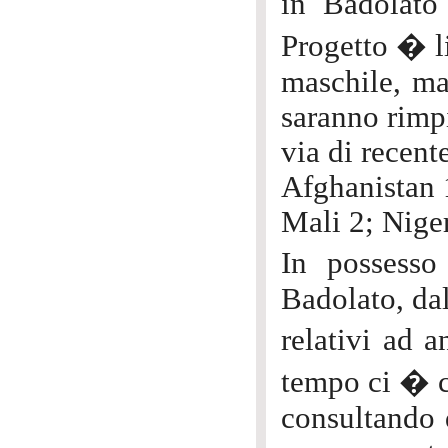
in Badolato 
Progetto � li
maschile, ma
saranno rimp
via di recent
Afghanistan 
Mali 2; Niger
In possesso
Badolato, da
relativi ad 
tempo ci � c
consultando 