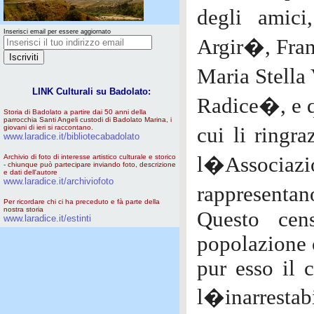
degli amici
Inserisci email per essere aggiornato
Argir�, Fran
Maria Stella
LINK Culturali su Badolato:
Radice�, e qu
Storia di Badolato a partire dai 50 anni della
parrocchia Santi Angeli custodi di Badolato Marina, i
giovani di ieri si raccontano.
cui li ringr
www.laradice.it/bibliotecabadolato
Archivio di foto di interesse artistico culturale e storico
l�Associazio
- chiunque può partecipare inviando foto, descrizione
e dati dell'autore
www.laradice.it/archiviofoto
rappresentan
Per ricordare chi ci ha preceduto e fà parte della
nostra storia
Questo cen
www.laradice.it/estinti
popolazione 
pur esso il 
l�inarrestab