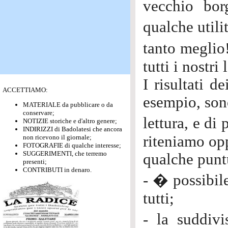
vecchio bor
qualche utili
tanto meglio
tutti i nostri 
I risultati d
ACCETTIAMO:
esempio, sono
MATERIALE da pubblicare o da
conservare;
lettura, e di
NOTIZIE storiche e d'altro genere;
INDIRIZZI di Badolatesi che ancora
riteniamo op
non ricevono il giornale;
FOTOGRAFIE di qualche interesse;
SUGGERIMENTI, che terremo
qualche punt
presenti;
CONTRIBUTI in denaro.
- � possibile
tutti;
- la suddiv