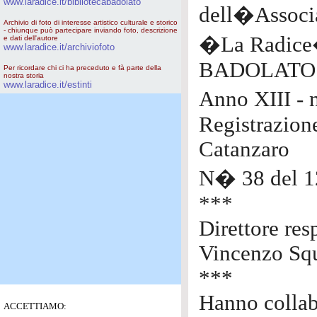
www.laradice.it/bibliotecabadolato
dell�Associa
Archivio di foto di interesse artistico culturale e storico
- chiunque può partecipare inviando foto, descrizione
�La Radic
e dati dell'autore
www.laradice.it/archiviofoto
BADOLATO
Per ricordare chi ci ha preceduto e fà parte della
nostra storia
www.laradice.it/estinti
Anno XIII - 
Registrazion
Catanzaro
N� 38 del 1
***
Direttore res
Vincenzo Squ
***
Hanno collab
ACCETTIAMO: