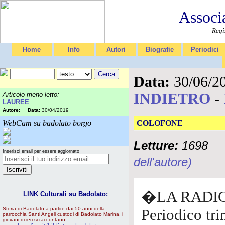
Associ
Regi
Home
Info
Autori
Biografie
Periodici
Data:
30/06/2
INDIETRO
-
Articolo meno letto:
LAUREE
Autore:
Data:
30/04/2019
WebCam su badolato borgo
COLOFONE
Letture:
1698
Inserisci email per essere aggiornato
dell'autore)
�LA RADI
LINK Culturali su Badolato:
Storia di Badolato a partire dai 50 anni della
Periodico tri
parrocchia Santi Angeli custodi di Badolato Marina, i
giovani di ieri si raccontano.