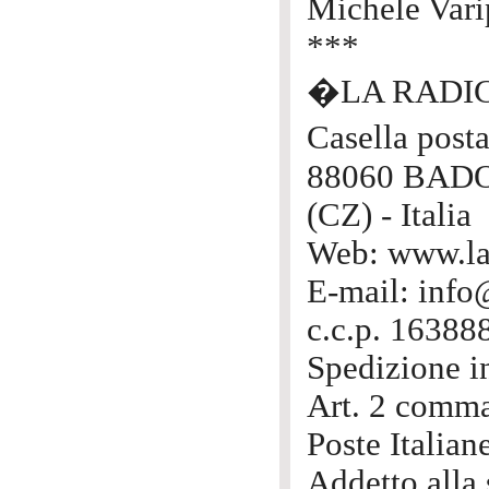
Michele Var
***
�LA RADI
Casella post
88060 BAD
(CZ) - Italia
Web: www.lar
E-mail: info@
c.c.p. 16388
Spedizione i
Art. 2 comma
Poste Italian
Addetto alla