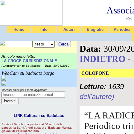
Associ
Regi
Home
Info
Autori
Biografie
Periodici
Data:
30/09/2
INDIETRO
-
Articolo meno letto:
LA CROCE GIURISDIZIONALE
Autore:
Vincenzo Squillacioti
Data:
30/04/2019
WebCam su badolato borgo
COLOFONE
Letture:
1639
Inserisci email per essere aggiornato
dell'autore)
“LA RADIC
LINK Culturali su Badolato:
Periodico tri
Storia di Badolato a partire dai 50 anni della
parrocchia Santi Angeli custodi di Badolato Marina, i
giovani di ieri si raccontano.