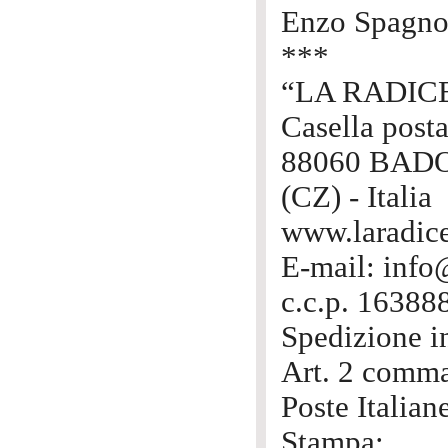
Enzo Spagno
***
“LA RADIC
Casella posta
88060 BAD
(CZ) - Italia
www.laradice
E-mail: info@
c.c.p. 16388
Spedizione i
Art. 2 comma
Poste Italian
Stampa: