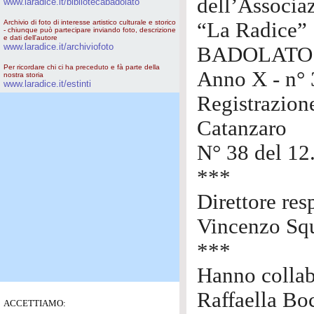
dell’Associaz
www.laradice.it/bibliotecabadolato
Archivio di foto di interesse artistico culturale e storico
“La Radice”
- chiunque può partecipare inviando foto, descrizione
e dati dell'autore
www.laradice.it/archiviofoto
BADOLATO
Per ricordare chi ci ha preceduto e fà parte della
Anno X - n° 
nostra storia
www.laradice.it/estinti
Registrazion
Catanzaro
N° 38 del 12
***
Direttore res
Vincenzo Squ
***
Hanno collab
Raffaella Bo
ACCETTIAMO: