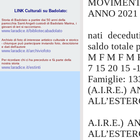
MOVIMENTO
ANNO 2021
LINK Culturali su Badolato:
Storia di Badolato a partire dai 50 anni della
parrocchia Santi Angeli custodi di Badolato Marina, i
giovani di ieri si raccontano.
www.laradice.it/bibliotecabadolato
nati decedut
Archivio di foto di interesse artistico culturale e storico
saldo totale
- chiunque può partecipare inviando foto, descrizione
e dati dell'autore
www.laradice.it/archiviofoto
M F M F M F
Per ricordare chi ci ha preceduto e fà parte della
nostra storia
7 15 20 15 -
www.laradice.it/estinti
Famiglie: 1
(A.I.R.E.)
ALL’ESTERO
A.I.R.E.) 
ALL’ESTERO