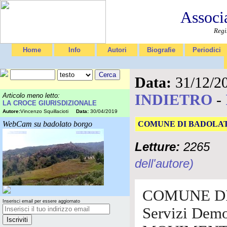
Associ
Regi
Home
Info
Autori
Biografie
Periodici
Data:
31/12/2
INDIETRO
-
Articolo meno letto:
LA CROCE GIURISDIZIONALE
Autore:
Vincenzo Squillacioti
Data:
30/04/2019
WebCam su badolato borgo
COMUNE DI BADOLATO Se
Letture:
2265
dell'autore)
COMUNE D
Inserisci email per essere aggiornato
Servizi Demo