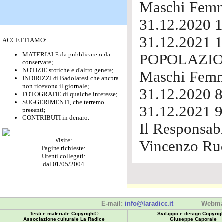
Maschi Femm
31.12.2020 
31.12.2021 
ACCETTIAMO:
MATERIALE da pubblicare o da
POPOLAZIO
conservare;
NOTIZIE storiche e d'altro genere;
Maschi Femm
INDIRIZZI di Badolatesi che ancora
non ricevono il giornale;
31.12.2020 
FOTOGRAFIE di qualche interesse;
SUGGERIMENTI, che terremo
31.12.2021 
presenti;
CONTRIBUTI in denaro.
Il Responsabi
Visite:
Vincenzo Ru
Pagine richieste:
Utenti collegati:
dal 01/05/2004
E-mail:
info@laradice.it
Webma
Testi e materiale Copyright©
Sviluppo e design Copyrig
Associazione culturale La Radice
Giuseppe Caporale