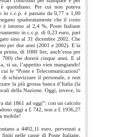
essari contributi per stampare e per
e è quotidiano. Per cui non poteva
 in c.c.p. è passata da 0,77 a 1,00
negano spudoratamente che il costo
ne è intorno al 2,4 %, Poste Italiane
samento in c.c.p. di 0,23 euro, pari
agato sino al 31 dicembre 2002. Che
anto per due anni (2001 e 2002). E la
ra prima, di 1000 lire, anch’essa per
£ 700) che durerà cinque anni. E al
a, si sa, l’appetito vien mangiando!
n cui le “Poste e Telecomunicazioni”
 di schiavizzare il personale, e non
zare la più grossa banca d’Italia (la
 locali della Nazione. Oggi, invece, lo
ra dal 1861 ad oggi”: con un calcolo
ondono oggi a £ 742, non a £ 1936,27
la mobile!
montano a 4402,11 euro, pervenuti a
finiti nelle casse di Poste Italiane,