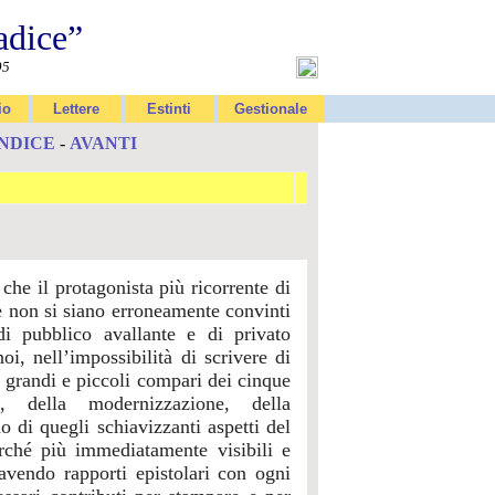
adice”
95
io
Lettere
Estinti
Gestionale
INDICE
-
AVANTI
che il protagonista più ricorrente di
e non si siano erroneamente convinti
i pubblico avallante e di privato
oi, nell’impossibilità di scrivere di
 grandi e piccoli compari dei cinque
e, della modernizzazione, della
 di quegli schiavizzanti aspetti del
rché più immediatamente visibili e
avendo rapporti epistolari con ogni