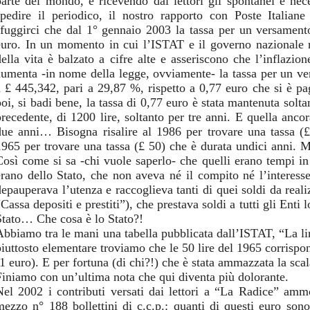
parte del mondo, e ricevendo dai lettori gli spontanei e nec
spedire il periodico, il nostro rapporto con Poste Italian
sfuggirci che dal 1° gennaio 2003 la tassa per un versamento
euro. In un momento in cui l’ISTAT e il governo nazionale 
della vita è balzato a cifre alte e asseriscono che l’inflazio
aumenta -in nome della legge, ovviamente- la tassa per un ver
a £ 445,342, pari a 29,87 %, rispetto a 0,77 euro che si è p
poi, si badi bene, la tassa di 0,77 euro è stata mantenuta solt
precedente, di 1200 lire, soltanto per tre anni. E quella anco
due anni… Bisogna risalire al 1986 per trovare una tassa (
1965 per trovare una tassa (£ 50) che è durata undici anni. M
Così come si sa -chi vuole saperlo- che quelli erano tempi i
erano dello Stato, che non aveva né il compito né l’interesse
depauperava l’utenza e raccoglieva tanti di quei soldi da realiz
Cassa depositi e prestiti”), che prestava soldi a tutti gli Enti
Stato… Che cosa è lo Stato?!
Abbiamo tra le mani una tabella pubblicata dall’ISTAT, “La li
piuttosto elementare troviamo che le 50 lire del 1965 corrisp
(1 euro). E per fortuna (di chi?!) che è stata ammazzata la sca
Finiamo con un’ultima nota che qui diventa più dolorante.
Nel 2002 i contributi versati dai lettori a “La Radice” am
mezzo n° 188 bollettini di c.c.p.: quanti di questi euro sono 