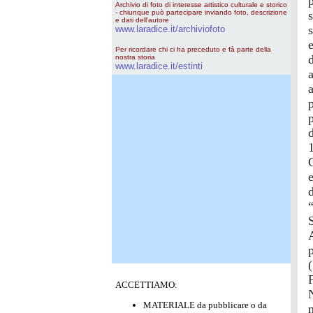
Archivio di foto di interesse artistico culturale e storico
- chiunque può partecipare inviando foto, descrizione
e dati dell'autore
www.laradice.it/archiviofoto
Per ricordare chi ci ha preceduto e fà parte della
nostra storia
www.laradice.it/estinti
“
ACCETTIAMO:
MATERIALE da pubblicare o da