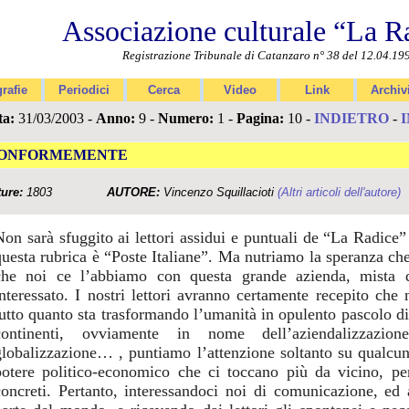
Associazione culturale “La R
Registrazione Tribunale di Catanzaro n° 38 del 12.04.19
rafie
Periodici
Cerca
Video
Link
Archiv
ta:
31/03/2003 -
Anno:
9 -
Numero:
1 -
Pagina:
10 -
INDIETRO
-
ONFORMEMENTE
ture:
1803
AUTORE:
Vincenzo Squillacioti
(Altri articoli dell'autore)
Non sarà sfuggito ai lettori assidui e puntuali de “La Radice” 
questa rubrica è “Poste Italiane”. Ma nutriamo la speranza ch
che noi ce l’abbiamo con questa grande azienda, mista d
interessato. I nostri lettori avranno certamente recepito che n
tutto quanto sta trasformando l’umanità in opulento pascolo di
continenti, ovviamente in nome dell’aziendalizzazion
globalizzazione… , puntiamo l’attenzione soltanto su qualcuno
potere politico-economico che ci toccano più da vicino, pe
concreti. Pertanto, interessandoci noi di comunicazione, ed 