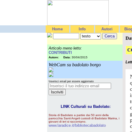
Home
Info
Autori
Biog
Da
Articolo meno letto:
C
CONTRIBUTI
Autore:
Data:
30/04/2015
Let
WebCam su badolato borgo
Inserisci email per essere aggiornato
LINK Culturali su Badolato:
Storia di Badolato a partire dai 50 anni della
parrocchia Santi Angeli custodi di Badolato Marina, i
giovani di ieri si raccontano.
www.laradice.it/bibliotecabadolato