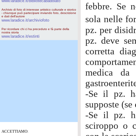
www.laradice.it/bibliotecabadolato
febbre. Se n
Archivio di foto di interesse artistico culturale e storico
- chiunque può partecipare inviando foto, descrizione
sola nelle f
e dati dell'autore
www.laradice.it/archiviofoto
pz. per disid
Per ricordare chi ci ha preceduto e fà parte della
nostra storia
www.laradice.it/estinti
pz. deve sem
corretta dia
comportamen
medica da 
gastroenterite
-Se il pz. 
supposte (se 
-Se il pz. h
sciroppo o c
ACCETTIAMO: