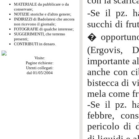
con la scarica
MATERIALE da pubblicare o da
conservare;
-Se il pz. h
NOTIZIE storiche e d'altro genere;
INDIRIZZI di Badolatesi che ancora
succhi di fru
non ricevono il giornale;
FOTOGRAFIE di qualche interesse;
SUGGERIMENTI, che terremo
� opportuno 
presenti;
CONTRIBUTI in denaro.
(Ergovis, D
Visite:
importante al
Pagine richieste:
Utenti collegati:
anche con cib
dal 01/05/2004
bistecca di v
mela come fr
-Se il pz. h
febbre, con
pericolo di 