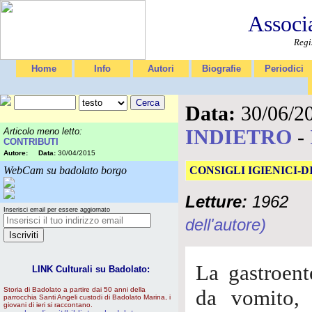
Associ
Regi
Home
Info
Autori
Biografie
Periodici
Data:
30/06/2
INDIETRO
-
Articolo meno letto:
CONTRIBUTI
Autore:
Data:
30/04/2015
WebCam su badolato borgo
CONSIGLI IGIENICI-
Letture:
1962
Inserisci email per essere aggiornato
dell'autore)
La gastroent
LINK Culturali su Badolato:
Storia di Badolato a partire dai 50 anni della
da vomito, 
parrocchia Santi Angeli custodi di Badolato Marina, i
giovani di ieri si raccontano.