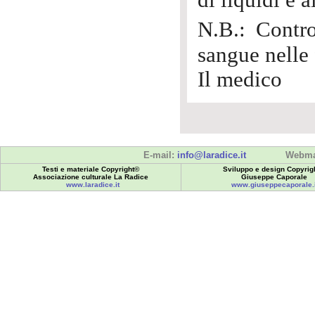
di liquidi e 
N.B.: Contro
sangue nelle 
Il medico
E-mail:
info@laradice.it
Webma
Testi e materiale Copyright©
Sviluppo e design Copyrig
Associazione culturale La Radice
Giuseppe Caporale
www.laradice.it
www.giuseppecaporale.i