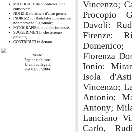
Vincenzo; C
MATERIALE da pubblicare o da
conservare;
Procopio G
NOTIZIE storiche e d'altro genere;
INDIRIZZI di Badolatesi che ancora
Davoli: Rud
non ricevono il giornale;
FOTOGRAFIE di qualche interesse;
SUGGERIMENTI, che terremo
Firenze: R
presenti;
CONTRIBUTI in denaro.
Domenico; G
Fiorenza Dom
Visite:
Pagine richieste:
Ionio: Mira
Utenti collegati:
dal 01/05/2004
Isola d'Ast
Vincenzo; La
Antonio; M
Antony; Mila
Lanciano Vi
Carlo, Rud