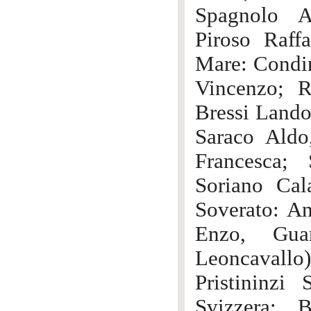
Spagnolo A
Piroso Raffa
Mare: Condin
Vincenzo; R
Bressi Lando
Saraco Aldo
Francesca; 
Soriano Cala
Soverato: A
Enzo, Guar
Leoncavallo)
Pristininzi 
Svizzera: B