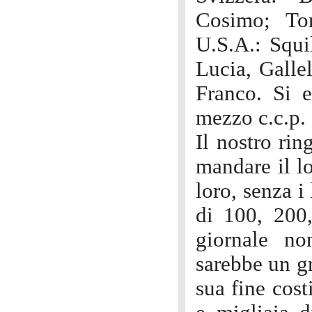
Cosimo; Tor
U.S.A.: Squi
Lucia, Galle
Franco. Si e
mezzo c.c.p. 
Il nostro ri
mandare il lo
loro, senza 
di 100, 200
giornale no
sarebbe un g
sua fine cost