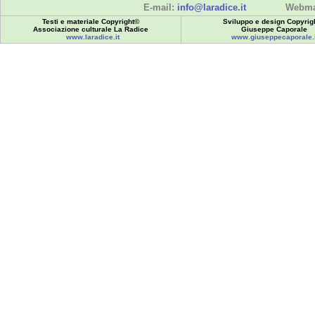
E-mail:
info@laradice.it
Webma
Testi e materiale Copyright©
Sviluppo e design Copyrig
Associazione culturale La Radice
Giuseppe Caporale
www.laradice.it
www.giuseppecaporale.i