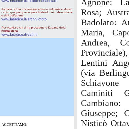
Agnone: La
www.laradice.it/bibliotecabadolato
Archivio di foto di interesse artistico culturale e storico
Rosa; Austr
- chiunque può partecipare inviando foto, descrizione
e dati dell'autore
www.laradice.it/archiviofoto
Badolato: 
Per ricordare chi ci ha preceduto e fà parte della
Maria, Cap
nostra storia
www.laradice.it/estinti
Andrea, Co
Provincial
Lentini Ang
(via Berling
Schiavone 
Caminiti G
Cambiano: 
Giuseppe; 
Nisticò Otta
ACCETTIAMO: