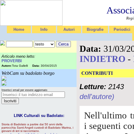
Associ
Regi
Home
Info
Autori
Biografie
Periodici
Data:
31/03/2
INDIETRO
-
Articolo meno letto:
PROVERBI
Autore:
Tota Gallelli
Data:
30/04/2015
WebCam su badolato borgo
CONTRIBUTI
Letture:
2143
Inserisci email per essere aggiornato
dell'autore)
Nell'ultimo t
LINK Culturali su Badolato:
i seguenti co
Storia di Badolato a partire dai 50 anni della
parrocchia Santi Angeli custodi di Badolato Marina, i
giovani di ieri si raccontano.