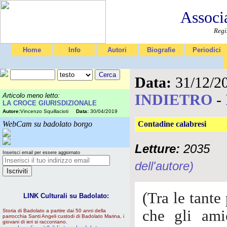
Associ
Regi
Home
Info
Autori
Biografie
Periodici
Data:
31/12/2
INDIETRO
-
Articolo meno letto:
LA CROCE GIURISDIZIONALE
Autore:
Vincenzo Squillacioti
Data:
30/04/2019
WebCam su badolato borgo
Contadine calabresi
Letture:
2035
Inserisci email per essere aggiornato
dell'autore)
(Tra le tante
LINK Culturali su Badolato:
che gli am
Storia di Badolato a partire dai 50 anni della
parrocchia Santi Angeli custodi di Badolato Marina, i
giovani di ieri si raccontano.