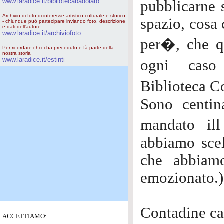
www.laradice.it/bibliotecabadolato
pubblicarne 
Archivio di foto di interesse artistico culturale e storico
spazio, cosa 
- chiunque può partecipare inviando foto, descrizione
e dati dell'autore
www.laradice.it/archiviofoto
per�, che qu
Per ricordare chi ci ha preceduto e fà parte della
nostra storia
www.laradice.it/estinti
ogni caso 
Biblioteca C
Sono centin
mandato il
abbiamo scel
che abbiamo
emozionato.)
Contadine ca
ACCETTIAMO: