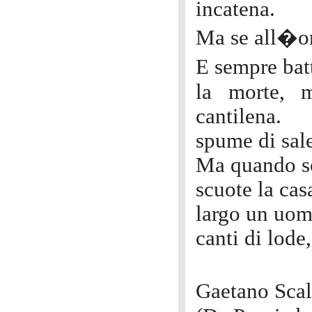
incatena.
Ma se all�om
E sempre bat
la morte, 
cantilena.
spume di sale 
Ma quando so
scuote la cas
largo un uomo
canti di lode
Gaetano Sc