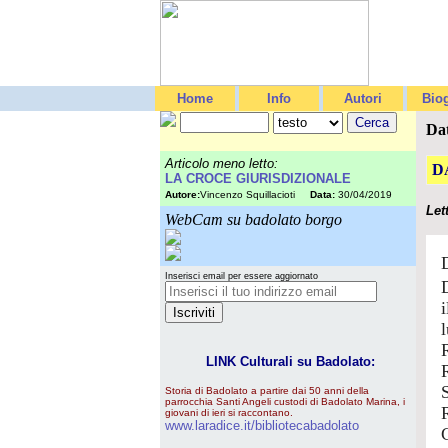
Home
Info
Autori
Biog
Da
Articolo meno letto:
D
LA CROCE GIURISDIZIONALE
Autore:
Vincenzo Squillacioti
Data:
30/04/2019
Let
WebCam su badolato borgo
Inserisci email per essere aggiornato
LINK Culturali su Badolato:
Storia di Badolato a partire dai 50 anni della
parrocchia Santi Angeli custodi di Badolato Marina, i
giovani di ieri si raccontano.
www.laradice.it/bibliotecabadolato