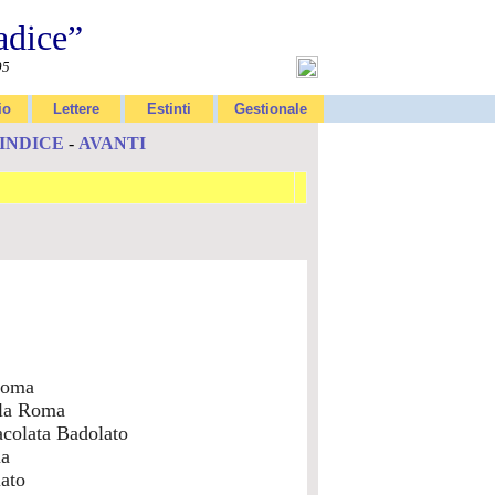
adice”
95
io
Lettere
Estinti
Gestionale
INDICE
-
AVANTI
Roma
lla Roma
acolata Badolato
ma
ato