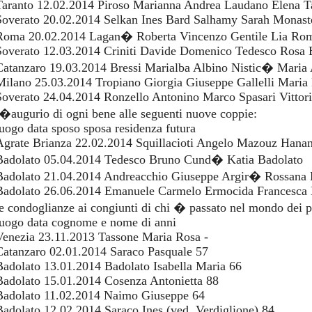
Taranto 12.02.2014 Piroso Marianna Andrea Laudano Elena T
Soverato 20.02.2014 Selkan Ines Bard Salhamy Sarah Monast
Roma 20.02.2014 Lagan� Roberta Vincenzo Gentile Lia Ro
Soverato 12.03.2014 Criniti Davide Domenico Tedesco Rosa 
Catanzaro 19.03.2014 Bressi Marialba Albino Nistic� Maria 
Milano 25.03.2014 Tropiano Giorgia Giuseppe Gallelli Maria
Soverato 24.04.2014 Ronzello Antonino Marco Spasari Vittor
l�augurio di ogni bene alle seguenti nuove coppie:
luogo data sposo sposa residenza futura
Agrate Brianza 22.02.2014 Squillacioti Angelo Mazouz Hanan
Badolato 05.04.2014 Tedesco Bruno Cund� Katia Badolato
Badolato 21.04.2014 Andreacchio Giuseppe Argir� Rossana 
Badolato 26.06.2014 Emanuele Carmelo Ermocida Francesca 
le condoglianze ai congiunti di chi � passato nel mondo dei 
luogo data cognome e nome di anni
Venezia 23.11.2013 Tassone Maria Rosa -
Catanzaro 02.01.2014 Saraco Pasquale 57
Badolato 13.01.2014 Badolato Isabella Maria 66
Badolato 15.01.2014 Cosenza Antonietta 88
Badolato 11.02.2014 Naimo Giuseppe 64
Badolato 12.02.2014 Saraco Ines (ved. Verdiglione) 84