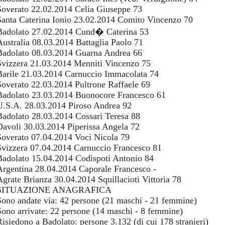
Soverato 22.02.2014 Celia Giuseppe 73
Santa Caterina Ionio 23.02.2014 Comito Vincenzo 70
Badolato 27.02.2014 Cund� Caterina 53
Australia 08.03.2014 Battaglia Paolo 71
Badolato 08.03.2014 Guarna Andrea 66
Svizzera 21.03.2014 Menniti Vincenzo 75
Barile 21.03.2014 Carnuccio Immacolata 74
Soverato 22.03.2014 Pultrone Raffaele 69
Badolato 23.03.2014 Buonocore Francesco 61
U.S.A. 28.03.2014 Piroso Andrea 92
Badolato 28.03.2014 Cossari Teresa 88
Davoli 30.03.2014 Piperissa Angela 72
Soverato 07.04.2014 Voci Nicola 79
Svizzera 07.04.2014 Carnuccio Francesco 81
Badolato 15.04.2014 Codispoti Antonio 84
Argentina 28.04.2014 Caporale Francesco -
Agrate Brianza 30.04.2014 Squillacioti Vittoria 78
SITUAZIONE ANAGRAFICA
Sono andate via: 42 persone (21 maschi - 21 femmine)
Sono arrivate: 22 persone (14 maschi - 8 femmine)
Risiedono a Badolato: persone 3.132 (di cui 178 stranieri)