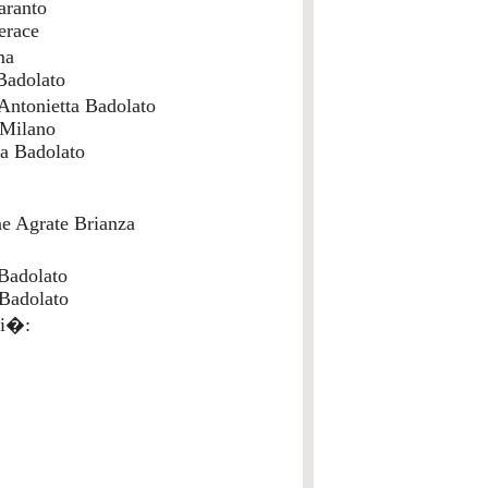
aranto
erace
ma
Badolato
Antonietta Badolato
 Milano
ia Badolato
e Agrate Brianza
Badolato
Badolato
pi�: