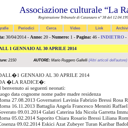
Associazione culturale “La R
Registrazione Tribunale di Catanzaro n° 38 del 12.04.19
rafie
Periodici
Cerca
Video
Link
Archiv
ta:
30/04/2014 -
Anno:
20 -
Numero:
1 -
Pagina:
46 -
INDIETRO
-
ALL 1 GENNAIO AL 30 APRILE 2014
ture:
2150
AUTORE:
Mario Ruggero Gallelli
(Altri articoli dell'autore)
DALL�1 GENNAIO AL 30 APRILE 2014
DA �LA RADICE�:
il benvenuto ai seguenti neonati:
luogo data cognome nome padre madre residenza
Roma 27.08.2013 Governatori Lavinia Fabrizio Bressi Rosa 
Roma 16.11.2013 Battaglia Angela Francesco Menniti Raffae
Soverato 09.01.2014 Galati Caterina Ida Nicola Garretta Imm
Roma 05.02.2014 Saporito Chiara Rosario Bressi Liliana Ro
Cosenza 09.02.2014 Eskici Azat Zubeyer Turan Karibar Badol