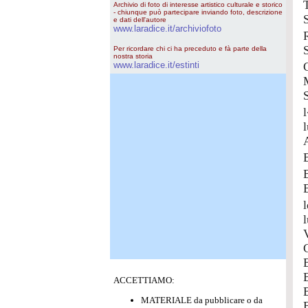
Archivio di foto di interesse artistico culturale e storico
- chiunque può partecipare inviando foto, descrizione
e dati dell'autore
www.laradice.it/archiviofoto
Per ricordare chi ci ha preceduto e fà parte della
nostra storia
www.laradice.it/estinti
ACCETTIAMO:
MATERIALE da pubblicare o da