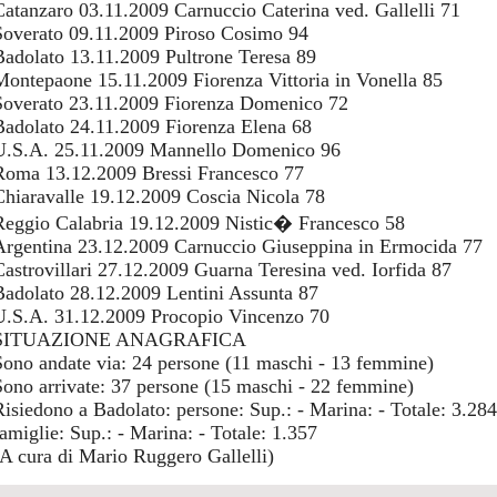
Catanzaro 03.11.2009 Carnuccio Caterina ved. Gallelli 71
Soverato 09.11.2009 Piroso Cosimo 94
Badolato 13.11.2009 Pultrone Teresa 89
Montepaone 15.11.2009 Fiorenza Vittoria in Vonella 85
Soverato 23.11.2009 Fiorenza Domenico 72
Badolato 24.11.2009 Fiorenza Elena 68
U.S.A. 25.11.2009 Mannello Domenico 96
Roma 13.12.2009 Bressi Francesco 77
Chiaravalle 19.12.2009 Coscia Nicola 78
Reggio Calabria 19.12.2009 Nistic� Francesco 58
Argentina 23.12.2009 Carnuccio Giuseppina in Ermocida 77
Castrovillari 27.12.2009 Guarna Teresina ved. Iorfida 87
Badolato 28.12.2009 Lentini Assunta 87
U.S.A. 31.12.2009 Procopio Vincenzo 70
SITUAZIONE ANAGRAFICA
Sono andate via: 24 persone (11 maschi - 13 femmine)
Sono arrivate: 37 persone (15 maschi - 22 femmine)
Risiedono a Badolato: persone: Sup.: - Marina: - Totale: 3.284 
famiglie: Sup.: - Marina: - Totale: 1.357
(A cura di Mario Ruggero Gallelli)