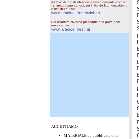
Archivio di foto di interesse artistico culturale e storico
- chiunque può partecipare inviando foto, descrizione
e dati dell'autore
www.laradice.it/archiviofoto
Per ricordare chi ci ha preceduto e fà parte della
nostra storia
www.laradice.it/estinti
ACCETTIAMO:
MATERIALE da pubblicare o da