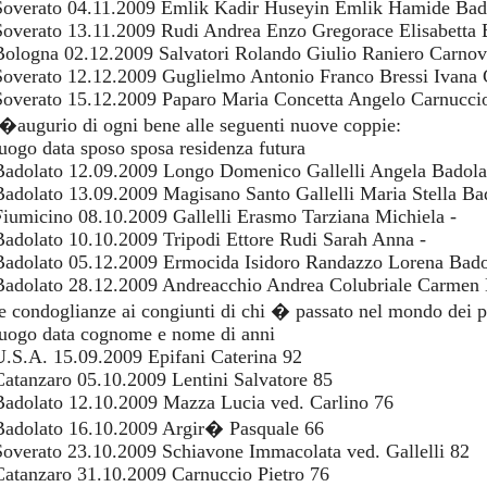
Soverato 04.11.2009 Emlik Kadir Huseyin Emlik Hamide Bad
Soverato 13.11.2009 Rudi Andrea Enzo Gregorace Elisabetta 
Bologna 02.12.2009 Salvatori Rolando Giulio Raniero Carnov
Soverato 12.12.2009 Guglielmo Antonio Franco Bressi Ivana C
Soverato 15.12.2009 Paparo Maria Concetta Angelo Carnuccio
l�augurio di ogni bene alle seguenti nuove coppie:
luogo data sposo sposa residenza futura
Badolato 12.09.2009 Longo Domenico Gallelli Angela Badola
Badolato 13.09.2009 Magisano Santo Gallelli Maria Stella Ba
Fiumicino 08.10.2009 Gallelli Erasmo Tarziana Michiela -
Badolato 10.10.2009 Tripodi Ettore Rudi Sarah Anna -
Badolato 05.12.2009 Ermocida Isidoro Randazzo Lorena Bado
Badolato 28.12.2009 Andreacchio Andrea Colubriale Carmen 
le condoglianze ai congiunti di chi � passato nel mondo dei 
luogo data cognome e nome di anni
U.S.A. 15.09.2009 Epifani Caterina 92
Catanzaro 05.10.2009 Lentini Salvatore 85
Badolato 12.10.2009 Mazza Lucia ved. Carlino 76
Badolato 16.10.2009 Argir� Pasquale 66
Soverato 23.10.2009 Schiavone Immacolata ved. Gallelli 82
Catanzaro 31.10.2009 Carnuccio Pietro 76