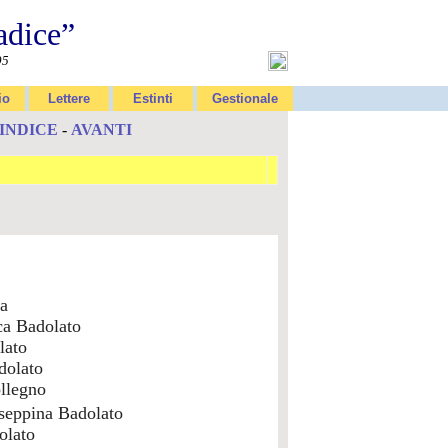
adice”
95
io
Lettere
Estinti
Gestionale
INDICE
-
AVANTI
a
ca Badolato
lato
dolato
llegno
seppina Badolato
olato