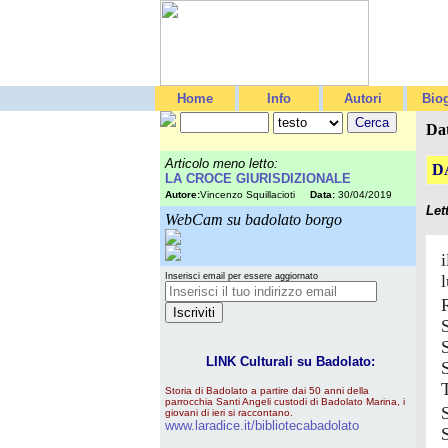
Home
Info
Autori
Biog
Da
Articolo meno letto:
D
LA CROCE GIURISDIZIONALE
Autore:
Vincenzo Squillacioti
Data:
30/04/2019
Let
WebCam su badolato borgo
Inserisci email per essere aggiornato
LINK Culturali su Badolato:
Storia di Badolato a partire dai 50 anni della
parrocchia Santi Angeli custodi di Badolato Marina, i
giovani di ieri si raccontano.
www.laradice.it/bibliotecabadolato