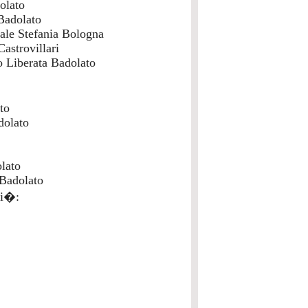
olato
Badolato
ale Stefania Bologna
astrovillari
 Liberata Badolato
to
dolato
lato
Badolato
pi�: