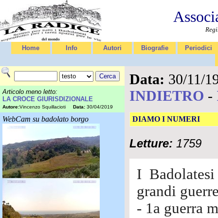
Associ
Regi
Home
Info
Autori
Biografie
Periodici
Data:
30/11/1
INDIETRO
-
Articolo meno letto:
LA CROCE GIURISDIZIONALE
Autore:
Vincenzo Squillacioti
Data:
30/04/2019
WebCam su badolato borgo
DIAMO I NUMERI
Letture:
1759
I Badolatesi
grandi guerre
- 1a guerra 