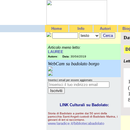
Home
Info
Autori
Biog
Da
Articolo meno letto:
D
LAUREE
Autore:
Data:
30/04/2019
Let
WebCam su badolato borgo
Inserisci email per essere aggiornato
LINK Culturali su Badolato:
Storia di Badolato a partire dai 50 anni della
parrocchia Santi Angeli custodi di Badolato Marina, i
giovani di ieri si raccontano.
www.laradice.it/bibliotecabadolato