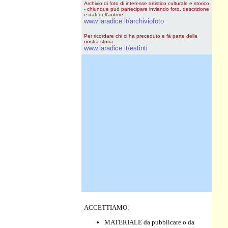
Archivio di foto di interesse artistico culturale e storico
- chiunque può partecipare inviando foto, descrizione
e dati dell'autore
www.laradice.it/archiviofoto
Per ricordare chi ci ha preceduto e fà parte della
nostra storia
www.laradice.it/estinti
ACCETTIAMO:
MATERIALE da pubblicare o da