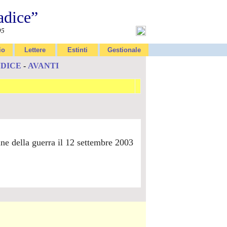
adice”
95
io
Lettere
Estinti
Gestionale
NDICE
-
AVANTI
ine della guerra il 12 settembre 2003