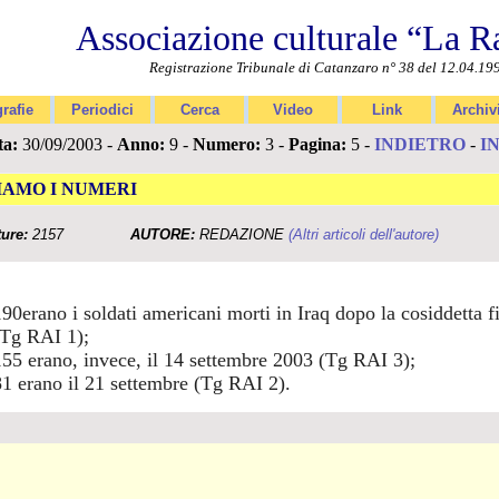
Associazione culturale “La R
Registrazione Tribunale di Catanzaro n° 38 del 12.04.19
rafie
Periodici
Cerca
Video
Link
Archiv
ta:
30/09/2003 -
Anno:
9 -
Numero:
3 -
Pagina:
5 -
INDIETRO
-
I
IAMO I NUMERI
ture:
2157
AUTORE:
REDAZIONE
(Altri articoli dell'autore)
190erano i soldati americani morti in Iraq dopo la cosiddetta f
(Tg RAI 1);
155 erano, invece, il 14 settembre 2003 (Tg RAI 3);
81 erano il 21 settembre (Tg RAI 2).