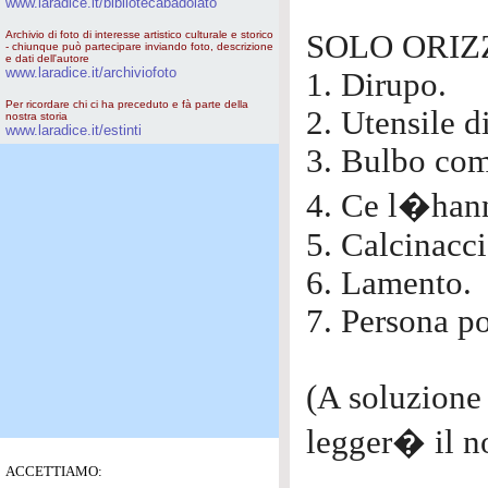
www.laradice.it/bibliotecabadolato
Archivio di foto di interesse artistico culturale e storico
SOLO ORIZ
- chiunque può partecipare inviando foto, descrizione
e dati dell'autore
www.laradice.it/archiviofoto
1. Dirupo.
Per ricordare chi ci ha preceduto e fà parte della
2. Utensile d
nostra storia
www.laradice.it/estinti
3. Bulbo com
4. Ce l�hanno
5. Calcinacci
6. Lamento.
7. Persona po
(A soluzione 
legger� il n
ACCETTIAMO: