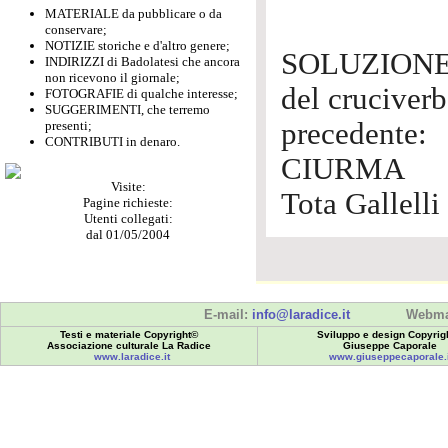
MATERIALE da pubblicare o da
conservare;
NOTIZIE storiche e d'altro genere;
SOLUZION
INDIRIZZI di Badolatesi che ancora
non ricevono il giornale;
del cruciver
FOTOGRAFIE di qualche interesse;
SUGGERIMENTI, che terremo
precedente:
presenti;
CONTRIBUTI in denaro.
CIURMA
Visite:
Tota Gallelli
Pagine richieste:
Utenti collegati:
dal 01/05/2004
E-mail:
info@laradice.it
Webma
Testi e materiale Copyright©
Sviluppo e design Copyrig
Associazione culturale La Radice
Giuseppe Caporale
www.laradice.it
www.giuseppecaporale.i