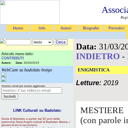
Associ
Regi
Home
Info
Autori
Biografie
Periodici
Data:
31/03/2
INDIETRO
-
Articolo meno letto:
CONTRIBUTI
Autore:
Data:
30/04/2015
WebCam su badolato borgo
ENIGMISTICA
Letture:
2019
Inserisci email per essere aggiornato
MESTIERE
LINK Culturali su Badolato:
(con parole i
Storia di Badolato a partire dai 50 anni della
parrocchia Santi Angeli custodi di Badolato Marina, i
giovani di ieri si raccontano.