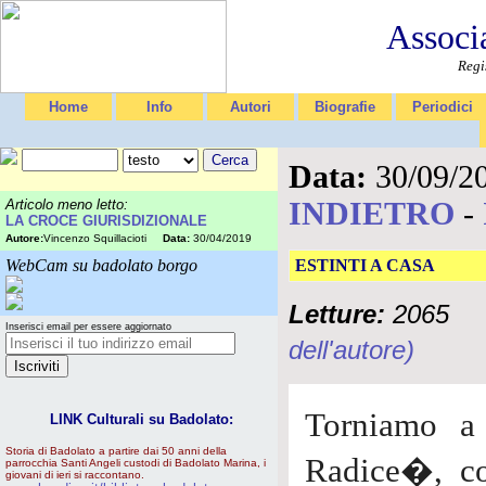
Associ
Regi
Home
Info
Autori
Biografie
Periodici
Data:
30/09/2
INDIETRO
-
Articolo meno letto:
LA CROCE GIURISDIZIONALE
Autore:
Vincenzo Squillacioti
Data:
30/04/2019
WebCam su badolato borgo
ESTINTI A CASA
Letture:
2065
Inserisci email per essere aggiornato
dell'autore)
Torniamo a 
LINK Culturali su Badolato:
Storia di Badolato a partire dai 50 anni della
Radice�, co
parrocchia Santi Angeli custodi di Badolato Marina, i
giovani di ieri si raccontano.