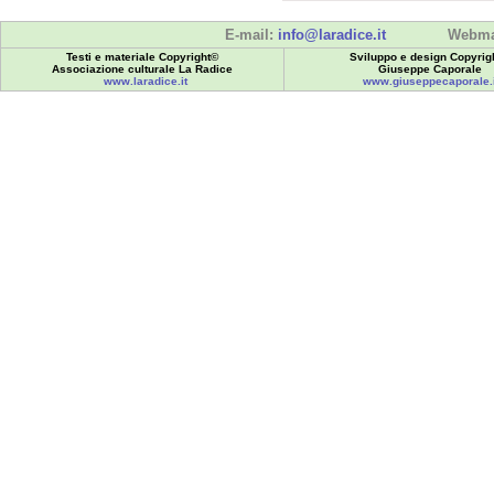
E-mail:
info@laradice.it
Webma
Testi e materiale Copyright©
Sviluppo e design Copyrig
Associazione culturale La Radice
Giuseppe Caporale
www.laradice.it
www.giuseppecaporale.i