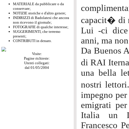
MATERIALE da pubblicare o da
complimenta
conservare;
NOTIZIE storiche e d'altro genere;
capacit� di m
INDIRIZZI di Badolatesi che ancora
non ricevono il giornale;
FOTOGRAFIE di qualche interesse;
Lui -ci dic
SUGGERIMENTI, che terremo
presenti;
anni, ma non 
CONTRIBUTI in denaro.
Da Buenos Air
Visite:
Pagine richieste:
di RAI Itern
Utenti collegati:
dal 01/05/2004
una bella le
nostri lettor
impegno per i
emigrati pe
Italia un D
Francesco Pe