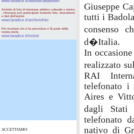
www.laradice.it/bibliotecabadolato
Giuseppe Cap
Archivio di foto di interesse artistico culturale e storico
- chiunque può partecipare inviando foto, descrizione
tutti i Badol
e dati dell'autore
www.laradice.it/archiviofoto
consenso ch
Per ricordare chi ci ha preceduto e fà parte della
nostra storia
www.laradice.it/estinti
d�Italia.
In occasione 
realizzato s
RAI Intern
telefonato i
Aires e Vit
dagli Stat
telefonato 
nativo di Gr
ACCETTIAMO: