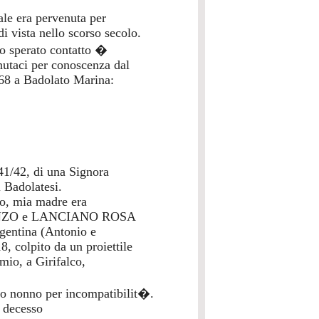
le era pervenuta per
di vista nello scorso secolo.
lo sperato contatto �
enutaci per conoscenza dal
68 a Badolato Marina:
1/42, di una Signora
i Badolatesi.
do, mia madre era
ENZO e LANCIANO ROSA
Argentina (Antonio e
8, colpito da un proiettile
mio, a Girifalco,
o nonno per incompatibilit�.
l decesso