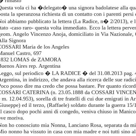
� rimasto
Questa vola ci ha �delegato� una signora badolatese alla qua
osta la speranzosa richiesta di un contatto con i parenti persi 
Noi abbiamo pubblicato la lettera (La Radice, n� 2/2013), e 
stato -caso raro- questa volta immediato. Ecco la lettera perv
geom. Angelo Vincenzo Anoja, domiciliato in Via Nazionale, 
Alla Signora
COSSARI Maria de los Angeles
Manuel Castro, 697
1832 LOMAS de ZAMORA
Buenos Aires rep. Argentina
Leggo, sul periodico � LA RADICE � del 31.08.2013 pag. 4
Argentina, in indirizzo, che andava alla ricerca delle sue radic
Poco posso dire ma credo che possa bastare. Per quanto ricor
COSSARI CATERINA (n. 23.05.1888 da COSSARI VINC
e m. 12.04.953), sorella di tre fratelli di cui due emigrati in 
Giuseppe) ed il terzo, (Raffaele) soldato durante la guerra 15/1
al casco dopo pochi anni di congedo, veniva chiuso in Manico
ove moriva.
Non ho conosciuto mia Nonna, Lanciano Rosa, separata da mi
Mio nonno ha vissuto in casa con mia madre e noi tutti sino a