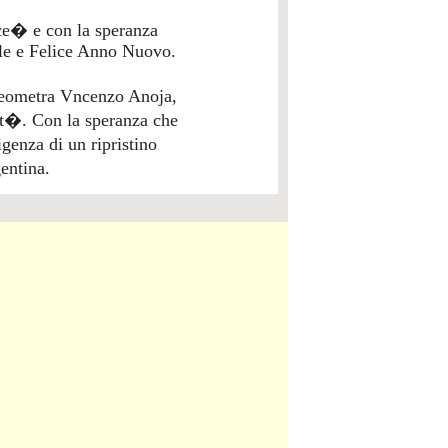
ce� e con la speranza
tale e Felice Anno Nuovo.
eometra Vncenzo Anoja,
rit�. Con la speranza che
genza di un ripristino
entina.