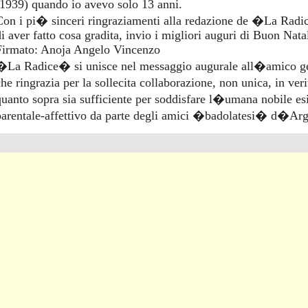
(1939) quando io avevo solo 13 anni.
Con i pi� sinceri ringraziamenti alla redazione de �La Radi
di aver fatto cosa gradita, invio i migliori auguri di Buon Na
Firmato: Anoja Angelo Vincenzo
�La Radice� si unisce nel messaggio augurale all�amico g
che ringrazia per la sollecita collaborazione, non unica, in ve
quanto sopra sia sufficiente per soddisfare l�umana nobile esi
parentale-affettivo da parte degli amici �badolatesi� d�Arg