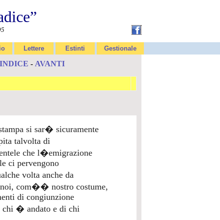
adice”
95
io
Lettere
Estinti
Gestionale
INDICE
-
AVANTI
 stampa si sar� sicuramente
ita talvolta di
parentele che l�emigrazione
ale ci pervengono
ualche volta anche da
. E noi, com�� nostro costume,
menti di congiunzione
i chi � andato e di chi