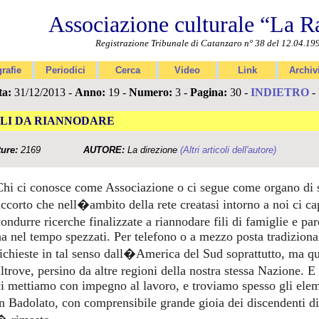
Associazione culturale “La R
Registrazione Tribunale di Catanzaro n° 38 del 12.04.19
rafie
Periodici
Cerca
Video
Link
Archiv
ta:
31/12/2013 -
Anno:
19 -
Numero:
3 -
Pagina:
30 -
INDIETRO
-
ILI DA RIANNODARE
ture:
2169
AUTORE:
La direzione
(Altri articoli dell'autore)
Chi ci conosce come Associazione o ci segue come organo di
accorto che nell�ambito della rete creatasi intorno a noi ci cap
condurre ricerche finalizzate a riannodare fili di famiglie e 
ha nel tempo spezzati. Per telefono o a mezzo posta tradizion
richieste in tal senso dall�America del Sud soprattutto, ma q
altrove, persino da altre regioni della nostra stessa Nazione
ci mettiamo con impegno al lavoro, e troviamo spesso gli ele
in Badolato, con comprensibile grande gioia dei discendenti d