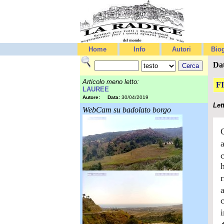
Home
Info
Autori
Biog
Da
Articolo meno letto:
F
LAUREE
Autore:
Data:
30/04/2019
Let
WebCam su badolato borgo