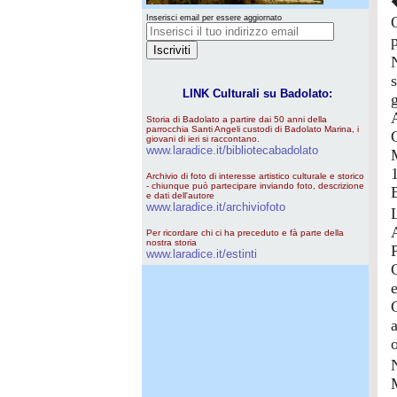
Inserisci email per essere aggiornato
p
LINK Culturali su Badolato:
Storia di Badolato a partire dai 50 anni della
parrocchia Santi Angeli custodi di Badolato Marina, i
giovani di ieri si raccontano.
www.laradice.it/bibliotecabadolato
Archivio di foto di interesse artistico culturale e storico
- chiunque può partecipare inviando foto, descrizione
e dati dell'autore
www.laradice.it/archiviofoto
Per ricordare chi ci ha preceduto e fà parte della
nostra storia
www.laradice.it/estinti