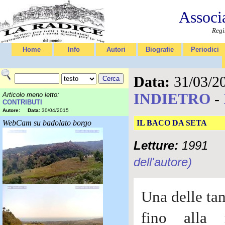
Associ
Regi
Home
Info
Autori
Biografie
Periodici
Data:
31/03/2
INDIETRO
-
Articolo meno letto:
CONTRIBUTI
Autore:
Data:
30/04/2015
WebCam su badolato borgo
IL BACO DA SETA
Letture:
1991
dell'autore)
Una delle tan
fino alla