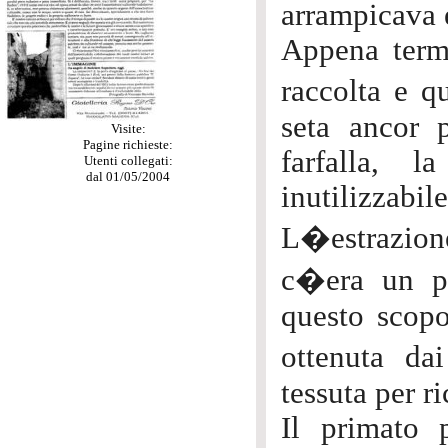
arrampicava e
Appena termi
raccolta e q
seta ancor p
Visite:
Pagine richieste:
farfalla, 
Utenti collegati:
dal 01/05/2004
inutilizzabile
L�estrazion
c�era un pic
questo scopo
ottenuta d
tessuta per ri
Il primato 