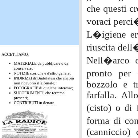
che questi c
voraci perci
L�igiene er
riuscita del
ACCETTIAMO:
Nell�arco d
MATERIALE da pubblicare o da
conservare;
pronto per 
NOTIZIE storiche e d'altro genere;
INDIRIZZI di Badolatesi che ancora
bozzolo e t
non ricevono il giornale;
FOTOGRAFIE di qualche interesse;
farfalla. A
SUGGERIMENTI, che terremo
presenti;
CONTRIBUTI in denaro.
(cisto) o d
forma di co
(canniccio) 