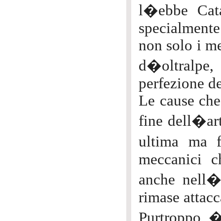
l�ebbe Cata
specialment
non solo i me
d�oltralpe, 
perfezione de
Le cause che
fine dell�art
ultima ma f
meccanici c
anche nell�I
rimase attacca
Purtroppo � 