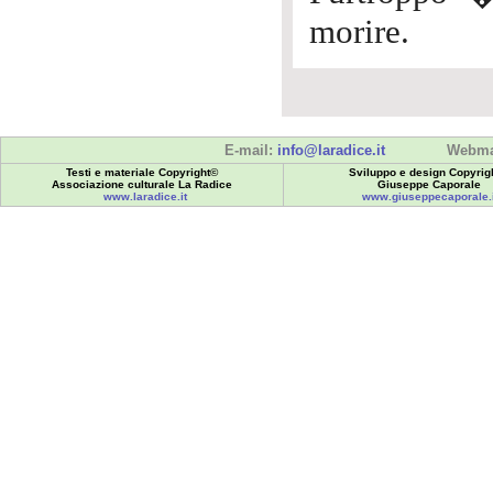
morire.
E-mail:
info@laradice.it
Webma
Testi e materiale Copyright©
Sviluppo e design Copyrig
Associazione culturale La Radice
Giuseppe Caporale
www.laradice.it
www.giuseppecaporale.i