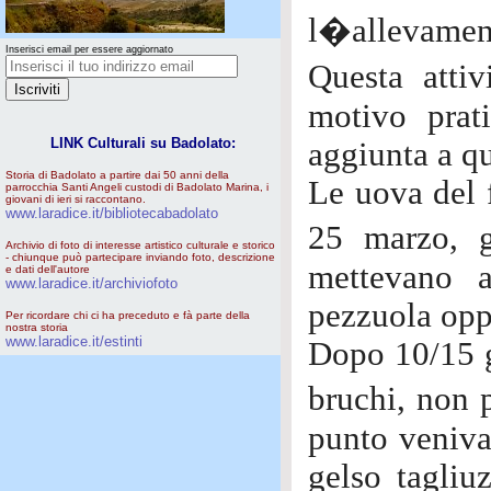
l�allevament
Inserisci email per essere aggiornato
Questa attiv
motivo prat
LINK Culturali su Badolato:
aggiunta a qu
Storia di Badolato a partire dai 50 anni della
Le uova del 
parrocchia Santi Angeli custodi di Badolato Marina, i
giovani di ieri si raccontano.
www.laradice.it/bibliotecabadolato
25 marzo, g
Archivio di foto di interesse artistico culturale e storico
- chiunque può partecipare inviando foto, descrizione
mettevano 
e dati dell'autore
www.laradice.it/archiviofoto
pezzuola oppu
Per ricordare chi ci ha preceduto e fà parte della
nostra storia
www.laradice.it/estinti
Dopo 10/15 g
bruchi, non 
punto veniva
gelso tagliu