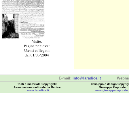
Visite:
Pagine richieste:
Utenti collegati:
dal 01/05/2004
E-mail:
info@laradice.it
Webma
Testi e materiale Copyright©
Sviluppo e design Copyrig
Associazione culturale La Radice
Giuseppe Caporale
www.laradice.it
www.giuseppecaporale.i