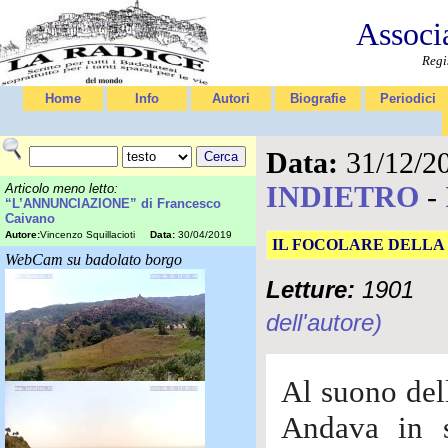
Associ
Regi
Home
Info
Autori
Biografie
Periodici
Data:
31/12/2
INDIETRO
-
Articolo meno letto:
“L’ANNUNCIAZIONE” di Francesco
Caivano
Autore:
Vincenzo Squillacioti
Data:
30/04/2019
IL FOCOLARE DELLA
WebCam su badolato borgo
Letture:
1901
dell'autore)
Al suono del
Andava in s