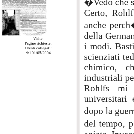
�Vedo che s
Certo, Rohl
anche perch�
della Germani
Visite:
Pagine richieste:
i modi. Bast
Utenti collegati:
dal 01/05/2004
scienziati te
chimico, c
industriali p
Rohlfs mi 
universitari
dopo la guer
del tempo, p