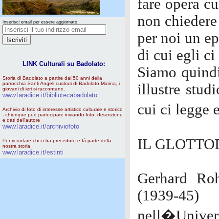
fare opera c
non chiedere
Inserisci email per essere aggiornato
per noi un ep
di cui egli c
LINK Culturali su Badolato:
Siamo quindi 
Storia di Badolato a partire dai 50 anni della
parrocchia Santi Angeli custodi di Badolato Marina, i
illustre stud
giovani di ieri si raccontano.
www.laradice.it/bibliotecabadolato
cui ci legge 
Archivio di foto di interesse artistico culturale e storico
- chiunque può partecipare inviando foto, descrizione
e dati dell'autore
www.laradice.it/archiviofoto
IL GLOTTO
Per ricordare chi ci ha preceduto e fà parte della
nostra storia
www.laradice.it/estinti
Gerhard Roh
(1939-45
nell�Univer