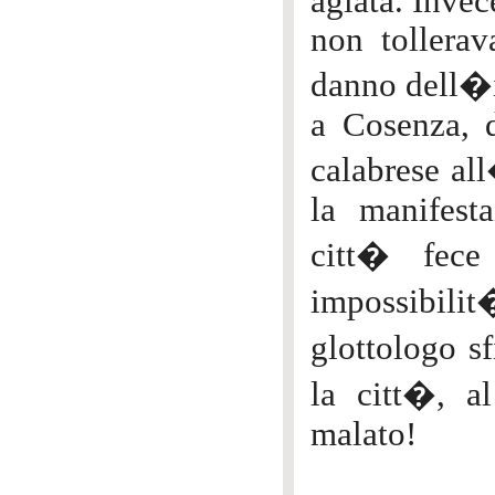
agiata. Invec
non tollerav
danno dell�it
a Cosenza, d
calabrese a
la manifesta
citt� fece
impossibil
glottologo sf
la citt�, a
malato!