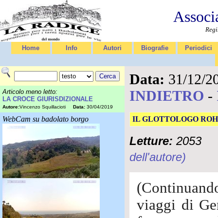
Associ
Regi
Home
Info
Autori
Biografie
Periodici
Data:
31/12/2
INDIETRO
-
Articolo meno letto:
LA CROCE GIURISDIZIONALE
Autore:
Vincenzo Squillacioti
Data:
30/04/2019
WebCam su badolato borgo
IL GLOTTOLOGO ROH
Letture:
2053
dell'autore)
(Continuando
viaggi di Ge