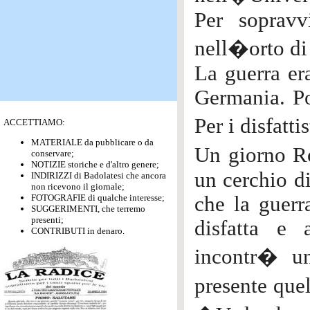
Per sopravv
nell�orto di 
La guerra er
Germania. Po
Per i disfatti
ACCETTIAMO:
MATERIALE da pubblicare o da
Un giorno Ro
conservare;
NOTIZIE storiche e d'altro genere;
un cerchio di
INDIRIZZI di Badolatesi che ancora
non ricevono il giornale;
FOTOGRAFIE di qualche interesse;
che la guerr
SUGGERIMENTI, che terremo
presenti;
disfatta e
CONTRIBUTI in denaro.
incontr� un
presente que