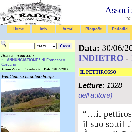
Associ
Regi
Home
Info
Autori
Biografie
Periodici
Data:
30/06/2
INDIETRO
-
Articolo meno letto:
“L’ANNUNCIAZIONE” di Francesco
Caivano
Autore:
Vincenzo Squillacioti
Data:
30/04/2019
IL PETTIROSSO
WebCam su badolato borgo
Letture:
1328
dell'autore)
“…il pettiros
il suo sottil