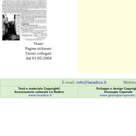
Visite:
Pagine richieste:
Utenti collegati:
dal 01/05/2004
E-mail:
info@laradice.it
Webma
Testi e materiale Copyright©
Sviluppo e design Copyrig
Associazione culturale La Radice
Giuseppe Caporale
www.laradice.it
www.giuseppecaporale.i