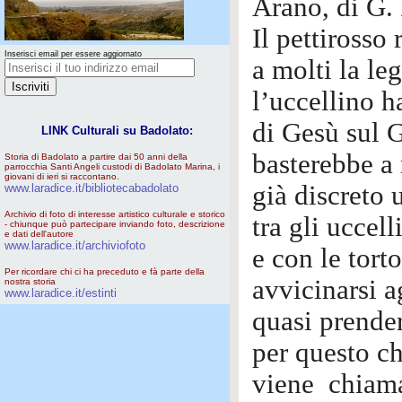
Àrano, di G. 
Il pettirosso
Inserisci email per essere aggiornato
a molti la le
l’uccellino h
di Gesù sul 
LINK Culturali su Badolato:
basterebbe a 
Storia di Badolato a partire dai 50 anni della
parrocchia Santi Angeli custodi di Badolato Marina, i
giovani di ieri si raccontano.
già discreto 
www.laradice.it/bibliotecabadolato
Archivio di foto di interesse artistico culturale e storico
tra gli uccel
- chiunque può partecipare inviando foto, descrizione
e dati dell'autore
www.laradice.it/archiviofoto
e con le torto
Per ricordare chi ci ha preceduto e fà parte della
avvicinarsi a
nostra storia
www.laradice.it/estinti
quasi prender
per questo ch
viene chiam