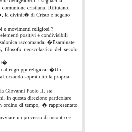
lte denigratorio. I seguaci si
 comunione cristiana. Rifiutano,
�, la divinit� di Cristo e negano
i e movimenti religiosi ?
elementi positivi e condivisibili
 Tessalonica raccomanda: �Esaminate
filosofo neoscolastico del secolo
it�.
i altri gruppi religiosi: �Un
afforzando soprattutto la propria
a Giovanni Paolo II, sta
ni. In questa direzione particolare
in ordine di tempo, � rappresentato
 avviare un processo di incontro e