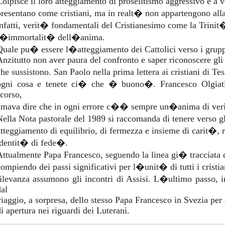
Colpisce il loro atteggiamento di proselitismo aggressivo e a vo
presentano come cristiani, ma in realt� non appartengono alla
infatti, verit� fondamentali del Cristianesimo come la Trinit
l�immortalit� dell�anima.
Quale pu� essere l�atteggiamento dei Cattolici verso i grupp
Anzitutto non aver paura del confronto e saper riconoscere gli 
che sussistono. San Paolo nella prima lettera ai cristiani di
ogni cosa e tenete ci� che � buono�. Francesco Olgiati, 
scorso,
amava dire che in ogni errore c�� sempre un�anima di ver
Nella Nota pastorale del 1989 si raccomanda di tenere verso gl
atteggiamento di equilibrio, di fermezza e insieme di carit�, r
identit� di fede�.
Attualmente Papa Francesco, seguendo la linea gi� tracciata d
compiendo dei passi significativi per l�unit� di tutti i cristia
rilevanza assumono gli incontri di Assisi. L�ultimo passo, 
dal
viaggio, a sorpresa, dello stesso Papa Francesco in Svezia per
i apertura nei riguardi dei Luterani.