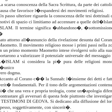
La scarsa conoscenza della Sacra Scrittura, da parte dei catto
causa che favorisce l�espandersi dei movimenti religiosi.
n passo ulteriore riguarda la conoscenza delle tesi dottrinali d
motivi di spazio ci limitiamo ad accennare a quelle dell�Isla
ISLAM. Il termine significa �abbandono�, �sottomissio
�
nato attorno all�annuncio della rivelazione desunta dal Coran
Maometto. Il movimento religioso mosse i primi passi nella zon
In un primo momento Maometto intese rivolgersi solo alla sua 
portarono a valorizzare il potenziale universale del messaggio
L�ISLAM si considera la pi� pura delle religioni mon
l�unico
vero dogma.
Accanto al Corano c�� la Sunnah: l�insieme dei detti e fatt
verit� fondamentali. Per il tono delle argomentazioni contenu
pi� che una vera e propria teologia, come un�apologia difen
contrastare gli avversari di questa fede piuttosto che investiga
I TESTIMONI DI GEOVA. Si dedicano alla diffusione del lor
spesso, soggettivamente, con sincerit�.