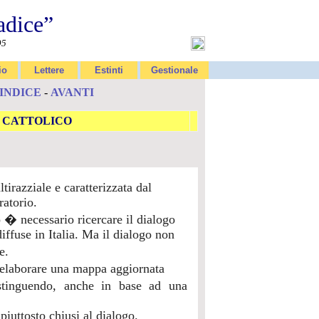
adice”
95
io
Lettere
Estinti
Gestionale
INDICE
-
AVANTI
O CATTOLICO
irazziale e caratterizzata dal
ratorio.
 necessario ricercare il dialogo
diffuse in Italia. Ma il dialogo non
e.
l�elaborare una mappa aggiornata
distinguendo, anche in base ad una
piuttosto chiusi al dialogo.