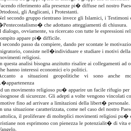
Facendo riferimento alla presenze pi� diffuse nel nostro Paes
rtodossi, gli Anglicani, i Protestanti.
Nel secondo gruppo rientrano invece gli Islamici, i Testimoni
�Pentecostalismo� che adottano atteggiamenti di chiusura.
Il dialogo, ovviamente, va ricercato con tutte le espressioni re
compito appare pi� difficile.
Il secondo passo da compiere, dando per scontate le motivazi
migratorio, consiste nell�individuare e studiare i motivi dell
movimenti religiosi.
In questa analisi bisogna anzitutto risalire ai collegamenti ad
che hanno interessi economici e/o politici.
Accanto a situazioni geopolitiche vi sono anche mot
L�appartenenza
ad un movimento religioso pu� apparire un facile rifugio per
bisognose di sicurezze. Gli adepti a volte vengono vincolati c
emotive fino ad arrivare a limitazioni della libert� personale.
In una situazione caratterizzata, come nel caso del nostro Paes
cattolica, il proliferare di molteplici movimenti religiosi pu
cristiane non esprimono con pienezza le potenzialit� di vita e
Vangelo.