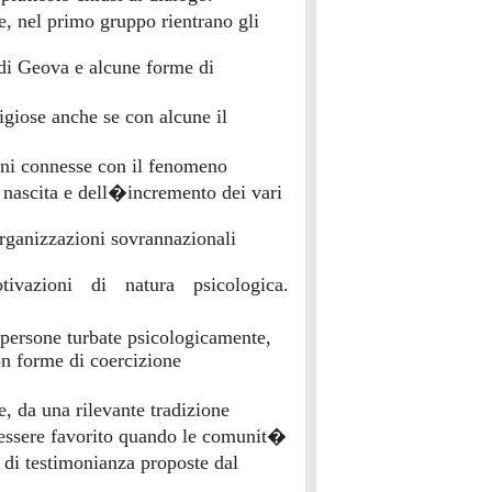
e, nel primo gruppo rientrano gli
 di Geova e alcune forme di
ligiose anche se con alcune il
oni connesse con il fenomeno
a nascita e dell�incremento dei vari
 organizzazioni sovrannazionali
ivazioni di natura psicologica.
 persone turbate psicologicamente,
on forme di coercizione
e, da una rilevante tradizione
� essere favorito quando le comunit�
 di testimonianza proposte dal