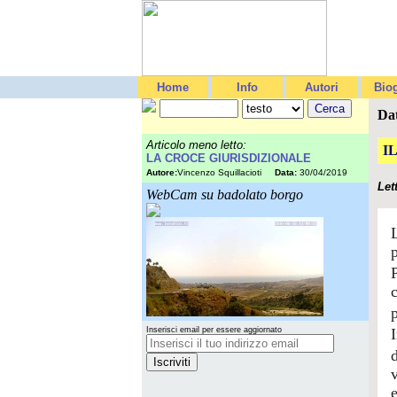
Home
Info
Autori
Biog
Da
Articolo meno letto:
I
LA CROCE GIURISDIZIONALE
Autore:
Vincenzo Squillacioti
Data:
30/04/2019
Let
WebCam su badolato borgo
c
Inserisci email per essere aggiornato