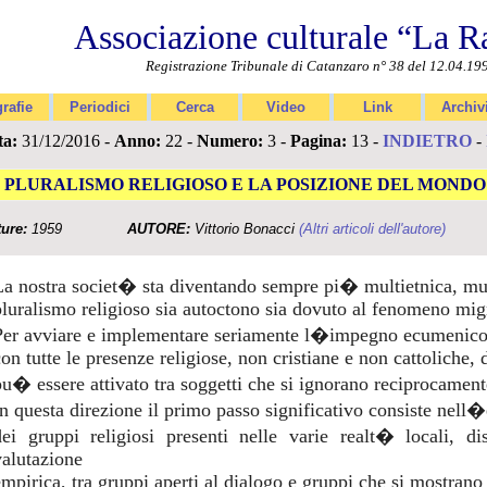
Associazione culturale “La R
Registrazione Tribunale di Catanzaro n° 38 del 12.04.19
rafie
Periodici
Cerca
Video
Link
Archiv
ta:
31/12/2016 -
Anno:
22 -
Numero:
3 -
Pagina:
13 -
INDIETRO
-
L PLURALISMO RELIGIOSO E LA POSIZIONE DEL MOND
ture:
1959
AUTORE:
Vittorio Bonacci
(Altri articoli dell'autore)
La nostra societ� sta diventando sempre pi� multietnica, mult
pluralismo religioso sia autoctono sia dovuto al fenomeno mig
Per avviare e implementare seriamente l�impegno ecumenico �
on tutte le presenze religiose, non cristiane e non cattoliche, 
pu� essere attivato tra soggetti che si ignorano reciprocament
In questa direzione il primo passo significativo consiste nel
dei gruppi religiosi presenti nelle varie realt� locali, 
valutazione
empirica, tra gruppi aperti al dialogo e gruppi che si mostrano 