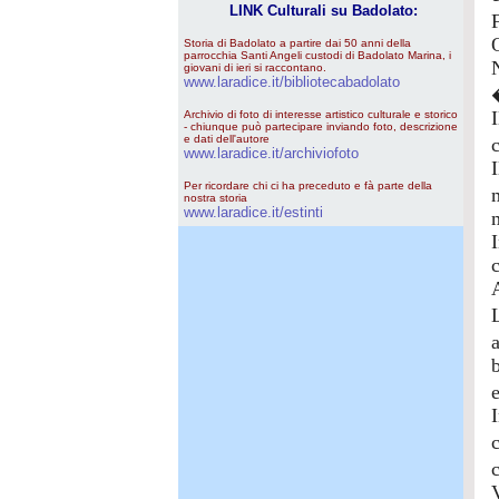
LINK Culturali su Badolato:
O
Storia di Badolato a partire dai 50 anni della
parrocchia Santi Angeli custodi di Badolato Marina, i
giovani di ieri si raccontano.
www.laradice.it/bibliotecabadolato
Archivio di foto di interesse artistico culturale e storico
- chiunque può partecipare inviando foto, descrizione
e dati dell'autore
www.laradice.it/archiviofoto
Per ricordare chi ci ha preceduto e fà parte della
nostra storia
www.laradice.it/estinti