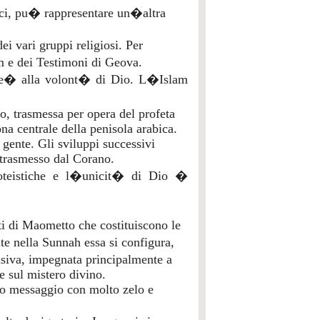
lici, pu� rappresentare un�altra
ei vari gruppi religiosi. Per
m e dei Testimoni di Geova.
ne� alla volont� di Dio. L�Islam
o, trasmessa per opera del profeta
a centrale della penisola arabica.
gente. Gli sviluppi successivi
 trasmesso dal Corano.
oteistiche e l�unicit� di Dio �
i di Maometto che costituiscono le
te nella Sunnah essa si configura,
siva, impegnata principalmente a
re sul mistero divino.
o messaggio con molto zelo e