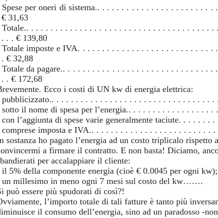
 Spese per oneri di sistema.. . . . . . . . . . . . . . . . . . . . . . . . . . .
. € 31,63
 Totale.. . . . . . . . . . . . . . . . . . . . . . . . . . . . . . . . . . . . . . . .
 . . . € 139,80
 Totale imposte e IVA. . . . . . . . . . . . . . . . . . . . . . . . . . . . . . .
 . € 32,88
 Totale da pagare.. . . . . . . . . . . . . . . . . . . . . . . . . . . . . . . . .
 . . € 172,68
Brevemente. Ecco i costi di UN kw di energia elettrica:
 pubblicizzato.. . . . . . . . . . . . . . . . . . . . . . . . . . . . . . . . . 
 sotto il nome di spesa per l’energia.. . . . . . . . . . . . . . . . . . 
 con l’aggiunta di spese varie generalmente taciute. . . . . . . . 
 comprese imposta e IVA.. . . . . . . . . . . . . . . . . . . . . . . . . .
In sostanza ho pagato l’energia ad un costo triplicalo rispetto 
convincermi a firmare il contratto. E non basta! Diciamo, anco
bandierati per accalappiare il cliente:
- il 5% della componente energia (cioè € 0.0045 per ogni kw);
- un millesimo in meno ogni 7 mesi sul costo del kw…….
Si può essere più spudorati di così?!
Ovviamente, l’importo totale di tali fatture è tanto più inver
diminuisce il consumo dell’energia, sino ad un paradosso -non