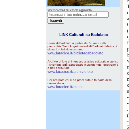
Inserisci email per essere aggiornato
LINK Culturali su Badolato:
q
Storia di Badolato a partire dai 50 anni della
parrocchia Santi Angeli custodi di Badolato Marina, i
giovani di ieri si raccontano.
www.laradice.it/bibliotecabadolato
Archivio di foto di interesse artistico culturale e storico
- chiunque può partecipare inviando foto, descrizione
e dati dell'autore
www.laradice.it/archiviofoto
Per ricordare chi ci ha preceduto e fà parte della
nostra storia
www.laradice.it/estinti
-
.
-