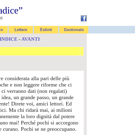
adice”
95
io
Lettere
Estinti
Gestionale
INDICE
-
AVANTI
e considerata alla pari delle più
oche e non leggere riforme che ci
ci verranno dati (non regalati)
e idea, un grande passo, un grande
nte! Direte voi, amici lettori. Ed
tici. Ma chi ridarà mai, ai milioni
unemente la loro dignità dal potere
suno mai! Perché pochi si accorgono
 ne curano. Pochi se ne preoccupano.