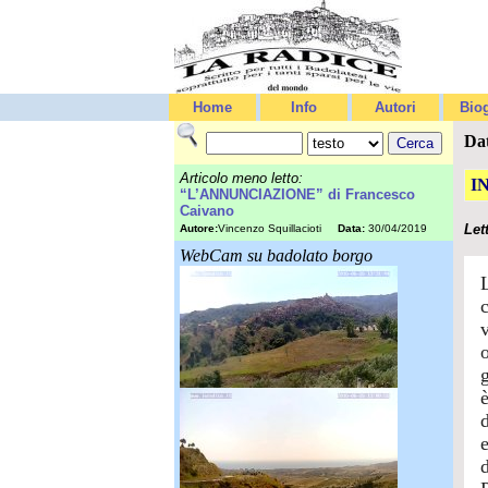
Home
Info
Autori
Biog
Da
Articolo meno letto:
I
“L’ANNUNCIAZIONE” di Francesco
Caivano
Let
Autore:
Vincenzo Squillacioti
Data:
30/04/2019
WebCam su badolato borgo
g
è