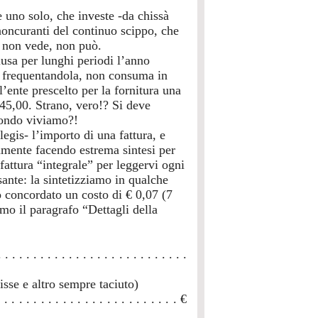
e uno solo, che investe -da chissà
 noncuranti del continuo scippo, che
, non vede, non può.
usa per lunghi periodi l’anno
on frequentandola, non consuma in
l’ente prescelto per la fornitura una
5,00. Strano, vero!? Si deve
mondo viviamo?!
gis- l’importo di una fattura, e
iamente facendo estrema sintesi per
attura “integrale” per leggervi ogni
ante: la sintetizziamo in qualche
o concordato un costo di € 0,07 (7
mo il paragrafo “Dettagli della
 . . . . . . . . . . . . . . . . . . . . . . . . .
sse e altro sempre taciuto)
 . . . . . . . . . . . . . . . . . . . . . €