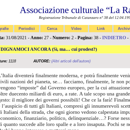
Associazione culturale “La R
Registrazione Tribunale di Catanzaro n° 38 del 12.04.19
rafie
Periodici
Cerca
Video
Link
Archiv
ta:
31/08/2021 -
Anno:
27 -
Numero:
2 -
Pagina:
38 -
INDIETRO
-
NDIGNAMOCI ANCORA (Sì, ma… cui prodest?)
ture:
1118
AUTORE:
(Altri articoli dell'autore)
L’Italia diventerà finalmente moderna, e potrà finalmente venir
civili nazioni del pianeta, se… facciamo, finalmente, le non p
vengono “imposte” dal Governo europeo, per la cui attuazione 
oltre duecento miliardi di euro, a rate. A tale scopo una grand
esto: il migliore dei governi possibili! Che ce la farà! Finalme
 l’auspicio di tutti gli Italiani, compresi gli innumerevoli scet
di Italiani della strada, che ogni giorno vedono calpestata imp
economico, finanziario, politico, delinquenziale…? Forse nes
di quanto succede alle loro spalle e a loro insaputa. Pochi se