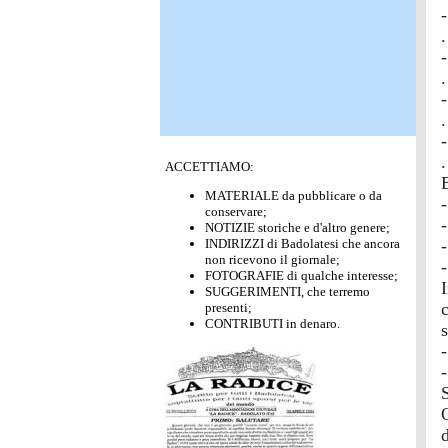
-
-
.
-
.
-
.
ACCETTIAMO:
MATERIALE da pubblicare o da
-
conservare;
-
NOTIZIE storiche e d'altro genere;
INDIRIZZI di Badolatesi che ancora
-
non ricevono il giornale;
-
FOTOGRAFIE di qualche interesse;
SUGGERIMENTI, che terremo
presenti;
CONTRIBUTI in denaro.
s