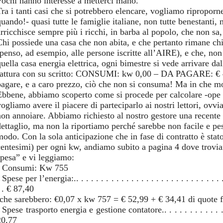
Pochi hanno interesse a metterci mano.
Tra i tanti casi che si potrebbero elencare, vogliamo riproporn
quando!- quasi tutte le famiglie italiane, non tutte benestanti,
arricchisce sempre più i ricchi, in barba al popolo, che non sa
Chi possiede una casa che non abita, e che pertanto rimane chi
(penso, ad esempio, alle persone iscritte all’AIRE), e che, n
uella casa energia elettrica, ogni bimestre si vede arrivare dal
fattura con su scritto: CONSUMI: kw 0,00 – DA PAGARE: € 4
pagare, e a caro prezzo, ciò che non si consuma! Ma in che 
Ebbene, abbiamo scoperto come si procede per calcolare -ope le
vogliamo avere il piacere di parteciparlo ai nostri lettori, ovv
non annoiare. Abbiamo richiesto al nostro gestore una recente f
dettaglio, ma non la riportiamo perché sarebbe non facile e pes
modo. Con la sola anticipazione che in fase di contratto è stat
centesimi) per ogni kw, andiamo subito a pagina 4 dove trovia
spesa” e vi leggiamo:
- Consumi: Kw 755
 Spese per l’energia:.. . . . . . . . . . . . . . . . . . . . . . . . . . . . . . .
 . € 87,40
(che sarebbero: €0,07 x kw 757 = € 52,99 + € 34,41 di quote fi
 Spese trasporto energia e gestione contatore.. . . . . . . . . . . . . . .
20,77